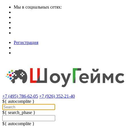
Мы в социальных сетях:
Регистрация
+7 (495) 786-62-05
+7 (926) 352-21-40
${ autocomplite }
${ search_phase }
${ autocomplite }