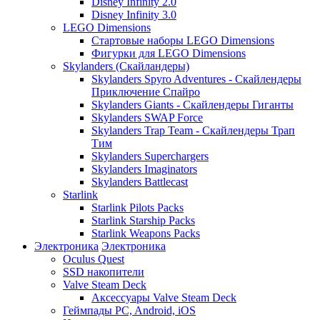
Disney Infinity 2.0
Disney Infinity 3.0
LEGO Dimensions
Стартовые наборы LEGO Dimensions
Фигурки для LEGO Dimensions
Skylanders (Скайландеры)
Skylanders Spyro Adventures - Скайлендеры
Приключение Спайро
Skylanders Giants - Скайлендеры Гиганты
Skylanders SWAP Force
Skylanders Trap Team - Скайлендеры Трап
Тим
Skylanders Superchargers
Skylanders Imaginators
Skylanders Battlecast
Starlink
Starlink Pilots Packs
Starlink Starship Packs
Starlink Weapons Packs
Электроника
Электроника
Oculus Quest
SSD накопители
Valve Steam Deck
Аксессуары Valve Steam Deck
Геймпады PC, Android, iOS