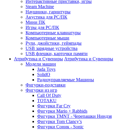
Интерактивные приставки, игры
Steam Machine
Наушники, гарнитуры
Акустика для PC/ПК
Мини ПК
Игры для PC/ПК
Компьютерные клавиатуры
Компьютерные мыши
Рули, джойстики, геймпады
USB зарядные устройства
USB флешки, карточки памяти
Атрибутика и Сувениры
Атрибутика и Сувениры
Модели машин
Jada Toys
SolidO
Радиоуправляемые Машины
Фигурки-подставки
Фигурки из игр
Call Of Duty
TOTAKU
Фигурки Far Cry
Фигурки Mario + Rabbids
Фигурки TMNT - Черепашки Ниндзя
Фигурки Tom Clancy’s
Фигурки Соник - Sonic