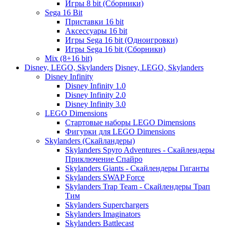
Игры 8 bit (Сборники)
Sega 16 Bit
Приставки 16 bit
Аксессуары 16 bit
Игры Sega 16 bit (Одноигровки)
Игры Sega 16 bit (Сборники)
Mix (8+16 bit)
Disney, LEGO, Skylanders
Disney, LEGO, Skylanders
Disney Infinity
Disney Infinity 1.0
Disney Infinity 2.0
Disney Infinity 3.0
LEGO Dimensions
Стартовые наборы LEGO Dimensions
Фигурки для LEGO Dimensions
Skylanders (Скайландеры)
Skylanders Spyro Adventures - Скайлендеры
Приключение Спайро
Skylanders Giants - Скайлендеры Гиганты
Skylanders SWAP Force
Skylanders Trap Team - Скайлендеры Трап
Тим
Skylanders Superchargers
Skylanders Imaginators
Skylanders Battlecast