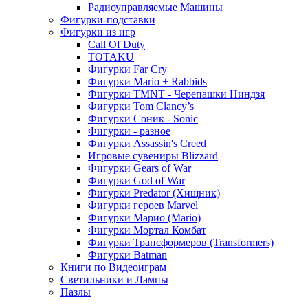
Радиоуправляемые Машины
Фигурки-подставки
Фигурки из игр
Call Of Duty
TOTAKU
Фигурки Far Cry
Фигурки Mario + Rabbids
Фигурки TMNT - Черепашки Ниндзя
Фигурки Tom Clancy’s
Фигурки Соник - Sonic
Фигурки - разное
Фигурки Assassin's Creed
Игровые сувениры Blizzard
Фигурки Gears of War
Фигурки God of War
Фигурки Predator (Хищник)
Фигурки героев Marvel
Фигурки Марио (Mario)
Фигурки Мортал Комбат
Фигурки Трансформеров (Transformers)
Фигурки Batman
Книги по Видеоиграм
Светильники и Лампы
Пазлы