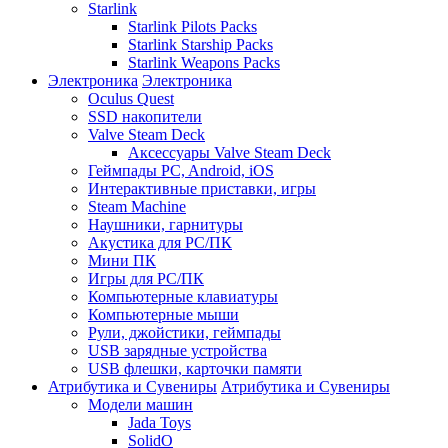
Starlink
Starlink Pilots Packs
Starlink Starship Packs
Starlink Weapons Packs
Электроника
Электроника
Oculus Quest
SSD накопители
Valve Steam Deck
Аксессуары Valve Steam Deck
Геймпады PC, Android, iOS
Интерактивные приставки, игры
Steam Machine
Наушники, гарнитуры
Акустика для PC/ПК
Мини ПК
Игры для PC/ПК
Компьютерные клавиатуры
Компьютерные мыши
Рули, джойстики, геймпады
USB зарядные устройства
USB флешки, карточки памяти
Атрибутика и Сувениры
Атрибутика и Сувениры
Модели машин
Jada Toys
SolidO