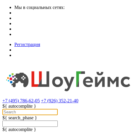
Мы в социальных сетях:
Регистрация
+7 (495) 786-62-05
+7 (926) 352-21-40
${ autocomplite }
${ search_phase }
${ autocomplite }