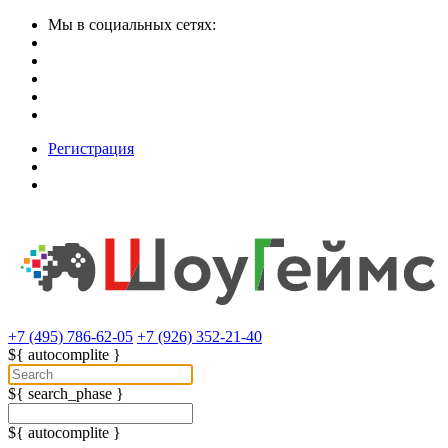
Мы в социальных сетях:
Регистрация
+7 (495) 786-62-05
+7 (926) 352-21-40
${ autocomplite }
${ search_phase }
${ autocomplite }