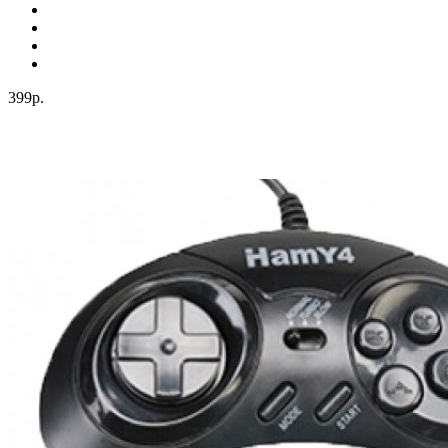
399р.