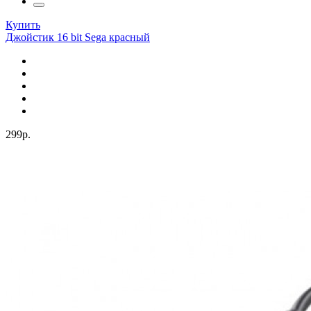
Купить
Джойстик 16 bit Sega красный
299р.