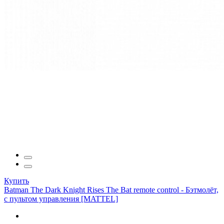
Купить
Batman The Dark Knight Rises The Bat remote control - Бэтмолёт,
c пультом управления [MATTEL]