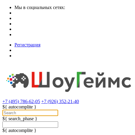
Мы в социальных сетях:
Регистрация
+7 (495) 786-62-05
+7 (926) 352-21-40
${ autocomplite }
${ search_phase }
${ autocomplite }