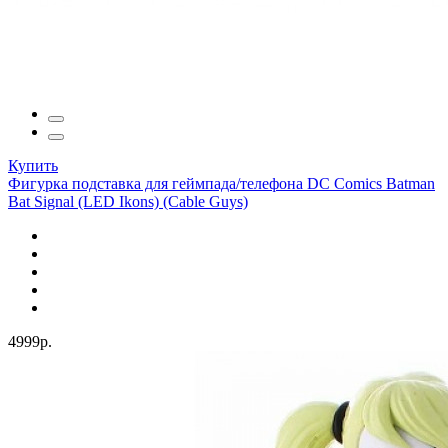
Купить
Фигурка подставка для геймпада/телефона DC Comics Batman
Bat Signal (LED Ikons) (Cable Guys)
4999р.