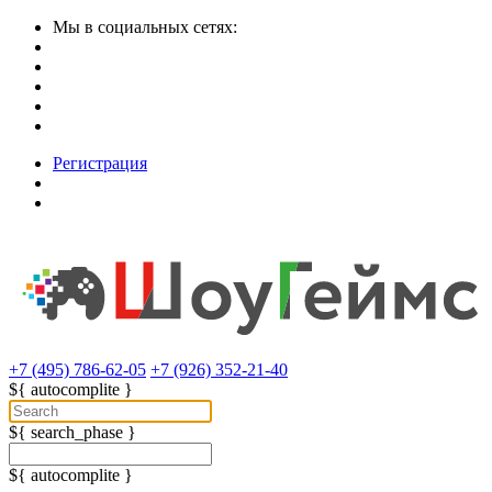
Мы в социальных сетях:
Регистрация
+7 (495) 786-62-05
+7 (926) 352-21-40
${ autocomplite }
${ search_phase }
${ autocomplite }