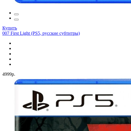
Купить
007 First Light (PS5, русские субтитры)
4999р.