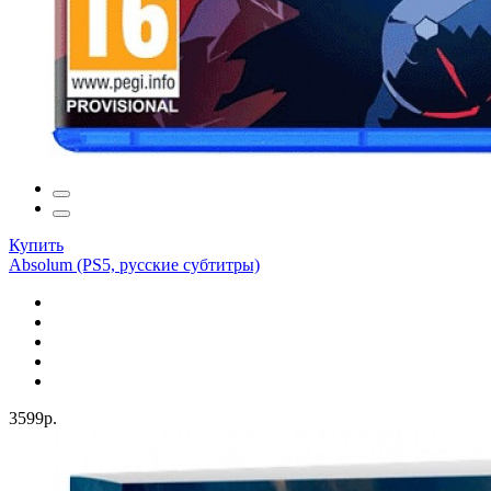
Купить
Absolum (PS5, русские субтитры)
3599р.