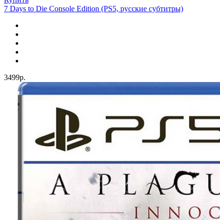
7 Days to Die Console Edition (PS5, русские субтитры)
3499р.