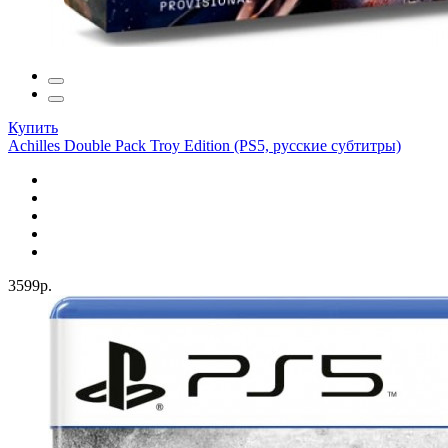
Купить
Achilles Double Pack Troy Edition (PS5, русские субтитры)
3599р.