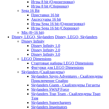
Игры 8 bit (Одноигровки)
Игры 8 bit (Сборники)
Sega 16 Bit
Приставки 16 bit
Аксессуары 16 bit
Игры Sega 16 bit (Одноигровки)
Игры Sega 16 bit (Сборники)
Mix (8+16 bit)
Disney, LEGO, Skylanders
Disney, LEGO, Skylanders
Disney Infinity
Disney Infinity 1.0
Disney Infinity 2.0
Disney Infinity 3.0
LEGO Dimensions
Стартовые наборы LEGO Dimensions
Фигурки для LEGO Dimensions
Skylanders (Скайландеры)
Skylanders Spyro Adventures - Скайлендеры
Приключение Спайро
Skylanders Giants - Скайлендеры Гиганты
Skylanders SWAP Force
Skylanders Trap Team - Скайлендеры Трап
Тим
Skylanders Superchargers
Skylanders Imaginators