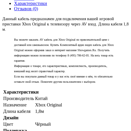
Характеристики
Отзывов (0)
Данный кабель предназначен для подключения вашей игровой
приставки Xbox Original к телевизору через AV вход. Длина кабеля 1,8
м.
Вы можете заказать AV кабель для Xbox Original по привлекательной цене с
доставкой или самовывозом. Купить Композитный аудио видео кабель для Xbox
Original можно оформив заказ в интернет магазине Showgames.Ru. Получить
информацию можно позвонив по телефону 8 (495) 786-62-05. На весь товар есть
гарантия.
Информация о товаре, его характеристиках, комплектность, производитель,
внешний вид носят справочный характер.
Если вы покупали данный товар и у вас есть своё мнение о нём, то обязательно
оставьте свой отзыв. Помогите другим пользователям с выбором.
Характеристики
Производитель
Китай
Назначение
Xbox Original
Длина кабеля
1,8м
Дизайн
Цвет
Чёрный
Поддержка