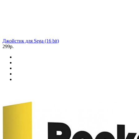
Джойстик для Sega (16 bit)
299р.