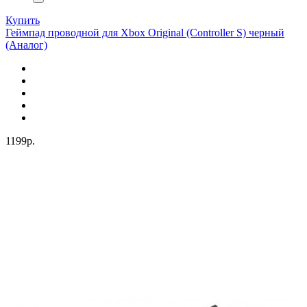
Купить
Геймпад проводной для Xbox Original (Controller S) черный
(Аналог)
1199р.