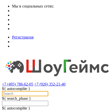
Мы в социальных сетях:
Регистрация
+7 (495) 786-62-05
+7 (926) 352-21-40
${ autocomplite }
${ search_phase }
${ autocomplite }