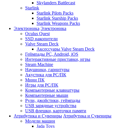
Skylanders Battlecast
Starlink
Starlink Pilots Packs
Starlink Starship Packs
Starlink Weapons Packs
Электроника
Электроника
Oculus Quest
SSD накопители
Valve Steam Deck
Аксессуары Valve Steam Deck
Геймпады PC, Android, iOS
Интерактивные приставки, игры
Steam Machine
Наушники, гарнитуры
Акустика для PC/ПК
Мини ПК
Игры для PC/ПК
Компьютерные клавиатуры
Компьютерные мыши
Рули, джойстики, геймпады
USB зарядные устройства
USB флешки, карточки памяти
Атрибутика и Сувениры
Атрибутика и Сувениры
Модели машин
Jada Toys