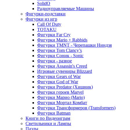
SolidO
Радиоуправляемые Машины
Фигурки-подставки
Фигурки из игр
Call Of Duty
TOTAKU
Фигурки Far Cry
Фигурки Mario + Rabbids
Фигурки TMNT - Черепашки Ниндзя
Фигурки Tom Clancy’s
Фигурки Соник - Sonic
Фигурки - разное
Фигурки Assassin's Creed
Игровые сувениры Blizzard
Фигурки Gears of War
Фигурки God of War
Фигурки Predator (Хищник)
Фигурки героев Marvel
Фигурки Марио (Mario)
Фигурки Мортал Комбат
Фигурки Трансформеров (Transformers)
Фигурки Batman
Книги по Видеоиграм
Светильники и Лампы
Пазлы