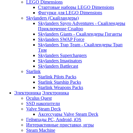
LEGO Dimensions
Стартовые наборы LEGO Dimensions
Фигурки для LEGO Dimensions
Skylanders (Скайландеры)
Skylanders Spyro Adventures - Скайлендеры
Приключение Спайро
Skylanders Giants - Скайлендеры Гиганты
Skylanders SWAP Force
Skylanders Trap Team - Скайлендеры Трап
Тим
Skylanders Superchargers
Skylanders Imaginators
Skylanders Battlecast
Starlink
Starlink Pilots Packs
Starlink Starship Packs
Starlink Weapons Packs
Электроника
Электроника
Oculus Quest
SSD накопители
Valve Steam Deck
Аксессуары Valve Steam Deck
Геймпады PC, Android, iOS
Интерактивные приставки, игры
Steam Machine