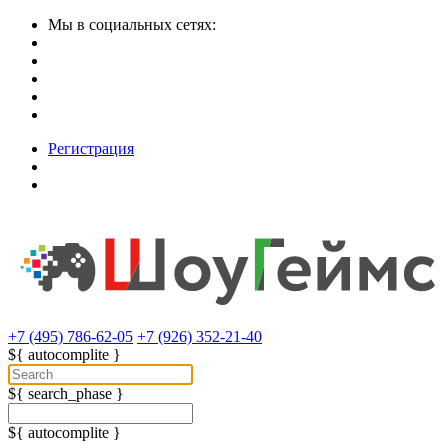
Мы в социальных сетях:
Регистрация
+7 (495) 786-62-05
+7 (926) 352-21-40
${ autocomplite }
${ search_phase }
${ autocomplite }