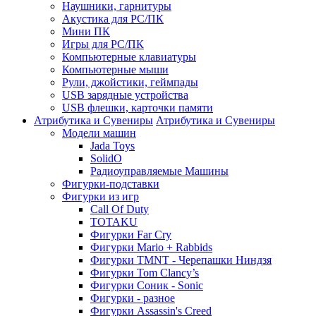
Наушники, гарнитуры
Акустика для PC/ПК
Мини ПК
Игры для PC/ПК
Компьютерные клавиатуры
Компьютерные мыши
Рули, джойстики, геймпады
USB зарядные устройства
USB флешки, карточки памяти
Атрибутика и Сувениры
Атрибутика и Сувениры
Модели машин
Jada Toys
SolidO
Радиоуправляемые Машины
Фигурки-подставки
Фигурки из игр
Call Of Duty
TOTAKU
Фигурки Far Cry
Фигурки Mario + Rabbids
Фигурки TMNT - Черепашки Ниндзя
Фигурки Tom Clancy’s
Фигурки Соник - Sonic
Фигурки - разное
Фигурки Assassin's Creed