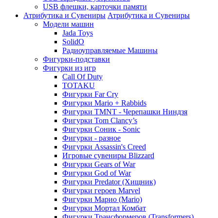
USB флешки, карточки памяти
Атрибутика и Сувениры
Атрибутика и Сувениры
Модели машин
Jada Toys
SolidO
Радиоуправляемые Машины
Фигурки-подставки
Фигурки из игр
Call Of Duty
TOTAKU
Фигурки Far Cry
Фигурки Mario + Rabbids
Фигурки TMNT - Черепашки Ниндзя
Фигурки Tom Clancy’s
Фигурки Соник - Sonic
Фигурки - разное
Фигурки Assassin's Creed
Игровые сувениры Blizzard
Фигурки Gears of War
Фигурки God of War
Фигурки Predator (Хищник)
Фигурки героев Marvel
Фигурки Марио (Mario)
Фигурки Мортал Комбат
Фигурки Трансформеров (Transformers)