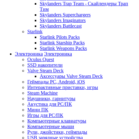
Skylanders Trap Team - Скайлендеры Трап
Тим
Skylanders Superchargers
Skylanders Imaginators
Skylanders Battlecast
Starlink
Starlink Pilots Packs
Starlink Starship Packs
Starlink Weapons Packs
Электроника
Электроника
Oculus Quest
SSD накопители
Valve Steam Deck
Аксессуары Valve Steam Deck
Геймпады PC, Android, iOS
Интерактивные приставки, игры
Steam Machine
Наушники, гарнитуры
Акустика для PC/ПК
Мини ПК
Игры для PC/ПК
Компьютерные клавиатуры
Компьютерные мыши
Рули, джойстики, геймпады
USB зарядные устройства