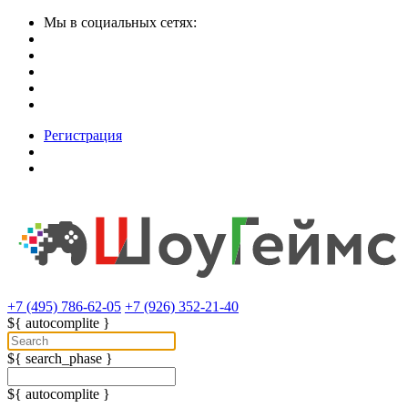
Мы в социальных сетях:
Регистрация
+7 (495) 786-62-05
+7 (926) 352-21-40
${ autocomplite }
${ search_phase }
${ autocomplite }