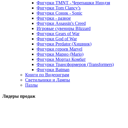
Фигурки TMNT - Черепашки Ниндзя
Фигурки Tom Clancy’s
Фигурки Соник - Sonic
Фигурки - разное
Фигурки Assassin's Creed
Игровые сувениры Blizzard
Фигурки Gears of War
Фигурки God of War
Фигурки Predator (Хищник)
Фигурки героев Marvel
Фигурки Марио (Mario)
Фигурки Мортал Комбат
Фигурки Трансформеров (Transformers)
Фигурки Batman
Книги по Видеоиграм
Светильники и Лампы
Пазлы
Лидеры продаж