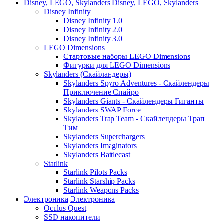
Disney, LEGO, Skylanders
Disney, LEGO, Skylanders
Disney Infinity
Disney Infinity 1.0
Disney Infinity 2.0
Disney Infinity 3.0
LEGO Dimensions
Стартовые наборы LEGO Dimensions
Фигурки для LEGO Dimensions
Skylanders (Скайландеры)
Skylanders Spyro Adventures - Скайлендеры
Приключение Спайро
Skylanders Giants - Скайлендеры Гиганты
Skylanders SWAP Force
Skylanders Trap Team - Скайлендеры Трап
Тим
Skylanders Superchargers
Skylanders Imaginators
Skylanders Battlecast
Starlink
Starlink Pilots Packs
Starlink Starship Packs
Starlink Weapons Packs
Электроника
Электроника
Oculus Quest
SSD накопители