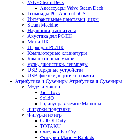
Valve Steam Deck
Аксессуары Valve Steam Deck
Геймпады PC, Android, iOS
Интерактивные приставки, игры
Steam Machine
Наушники, гарнитуры
Акустика для PC/ПК
Мини ПК
Игры для PC/ПК
Компьютерные клавиатуры
Компьютерные мыши
Рули, джойстики, геймпады
USB зарядные устройства
USB флешки, карточки памяти
Атрибутика и Сувениры
Атрибутика и Сувениры
Модели машин
Jada Toys
SolidO
Радиоуправляемые Машины
Фигурки-подставки
Фигурки из игр
Call Of Duty
TOTAKU
Фигурки Far Cry
Фигурки Mario + Rabbids