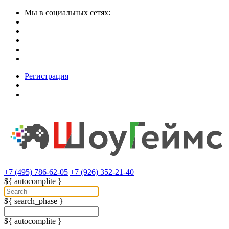
Мы в социальных сетях:
Регистрация
+7 (495) 786-62-05
+7 (926) 352-21-40
${ autocomplite }
${ search_phase }
${ autocomplite }