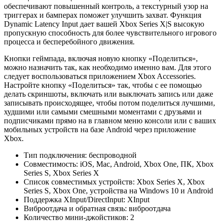
обеспечивают повышенный контроль, а текстурный узор на
триггерах и бамперах поможет улучшить захват. Функция
Dynamic Latency Input дает вашей Xbox Series X|S высокую
пропускную способность для более чувствительного игрового
процесса и бесперебойного движения.
Кнопки геймпада, включая новую кнопку «Поделиться»,
можно назначить так, как необходимо именно вам. Для этого
следует воспользоваться приложением Xbox Accessories.
Настройте кнопку «Поделиться» так, чтобы с ее помощью
делать скриншоты, включать или выключать запись или даже
записывать происходящее, чтобы потом поделиться лучшими,
худшими или самыми смешными моментами с друзьями и
подписчиками прямо на в главном меню консоли или с ваших
мобильных устройств на базе Android через приложение
Xbox.
Тип подключения: беспроводной
Совместимость: iOS, Mac, Android, Xbox One, ПК, Xbox
Series S, Xbox Series X
Список совместимых устройств: Xbox Series X, Xbox
Series S, Xbox One, устройства на Windows 10 и Android
Поддержка XInput/DirectInput: XInput
Виброотдача и обратная связь: виброотдача
Количество мини-джойстиков: 2