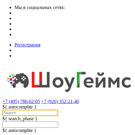
Мы в социальных сетях:
Регистрация
+7 (495) 786-62-05
+7 (926) 352-21-40
${ autocomplite }
${ search_phase }
${ autocomplite }