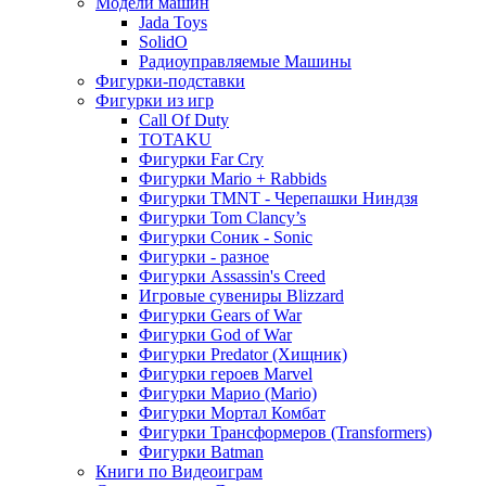
Модели машин
Jada Toys
SolidO
Радиоуправляемые Машины
Фигурки-подставки
Фигурки из игр
Call Of Duty
TOTAKU
Фигурки Far Cry
Фигурки Mario + Rabbids
Фигурки TMNT - Черепашки Ниндзя
Фигурки Tom Clancy’s
Фигурки Соник - Sonic
Фигурки - разное
Фигурки Assassin's Creed
Игровые сувениры Blizzard
Фигурки Gears of War
Фигурки God of War
Фигурки Predator (Хищник)
Фигурки героев Marvel
Фигурки Марио (Mario)
Фигурки Мортал Комбат
Фигурки Трансформеров (Transformers)
Фигурки Batman
Книги по Видеоиграм