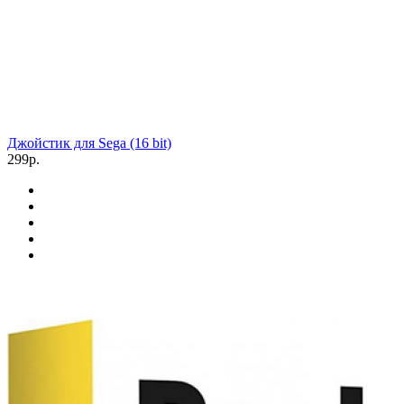
Джойстик для Sega (16 bit)
299р.