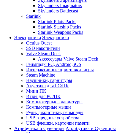
Skylanders Superchargers
Skylanders Imaginators
Skylanders Battlecast
Starlink
Starlink Pilots Packs
Starlink Starship Packs
Starlink Weapons Packs
Электроника
Электроника
Oculus Quest
SSD накопители
Valve Steam Deck
Аксессуары Valve Steam Deck
Геймпады PC, Android, iOS
Интерактивные приставки, игры
Steam Machine
Наушники, гарнитуры
Акустика для PC/ПК
Мини ПК
Игры для PC/ПК
Компьютерные клавиатуры
Компьютерные мыши
Рули, джойстики, геймпады
USB зарядные устройства
USB флешки, карточки памяти
Атрибутика и Сувениры
Атрибутика и Сувениры