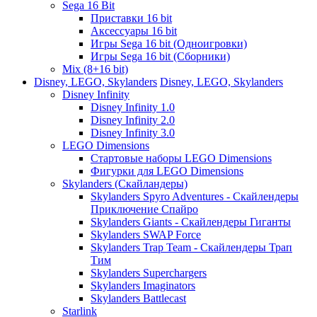
Sega 16 Bit
Приставки 16 bit
Аксессуары 16 bit
Игры Sega 16 bit (Одноигровки)
Игры Sega 16 bit (Сборники)
Mix (8+16 bit)
Disney, LEGO, Skylanders
Disney, LEGO, Skylanders
Disney Infinity
Disney Infinity 1.0
Disney Infinity 2.0
Disney Infinity 3.0
LEGO Dimensions
Стартовые наборы LEGO Dimensions
Фигурки для LEGO Dimensions
Skylanders (Скайландеры)
Skylanders Spyro Adventures - Скайлендеры
Приключение Спайро
Skylanders Giants - Скайлендеры Гиганты
Skylanders SWAP Force
Skylanders Trap Team - Скайлендеры Трап
Тим
Skylanders Superchargers
Skylanders Imaginators
Skylanders Battlecast
Starlink