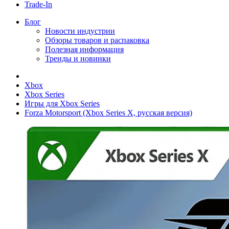
Trade-In
Блог
Новости индустрии
Обзоры товаров и распаковка
Полезная информация
Тренды и новинки
Xbox
Xbox Series
Игры для Xbox Series
Forza Motorsport (Xbox Series X, русская версия)