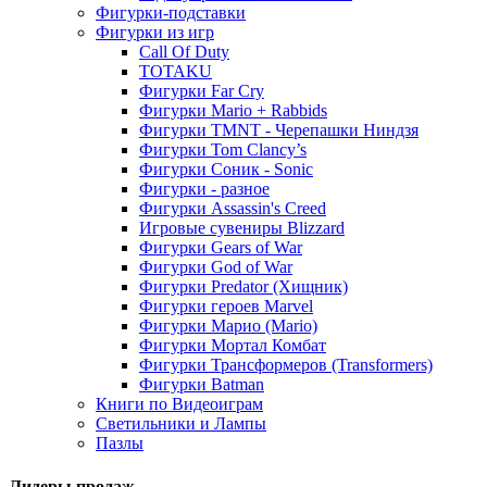
Фигурки-подставки
Фигурки из игр
Call Of Duty
TOTAKU
Фигурки Far Cry
Фигурки Mario + Rabbids
Фигурки TMNT - Черепашки Ниндзя
Фигурки Tom Clancy’s
Фигурки Соник - Sonic
Фигурки - разное
Фигурки Assassin's Creed
Игровые сувениры Blizzard
Фигурки Gears of War
Фигурки God of War
Фигурки Predator (Хищник)
Фигурки героев Marvel
Фигурки Марио (Mario)
Фигурки Мортал Комбат
Фигурки Трансформеров (Transformers)
Фигурки Batman
Книги по Видеоиграм
Светильники и Лампы
Пазлы
Лидеры продаж