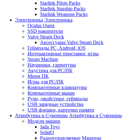
Starlink Pilots Packs
Starlink Starship Packs
Starlink Weapons Packs
Электроника
Электроника
Oculus Quest
SSD накопители
Valve Steam Deck
Аксессуары Valve Steam Deck
Геймпады PC, Android, iOS
Интерактивные приставки, игры
Steam Machine
Наушники, гарнитуры
Акустика для PC/ПК
Мини ПК
Игры для PC/ПК
Компьютерные клавиатуры
Компьютерные мыши
Рули, джойстики, геймпады
USB зарядные устройства
USB флешки, карточки памяти
Атрибутика и Сувениры
Атрибутика и Сувениры
Модели машин
Jada Toys
SolidO
Радиоуправляемые Машины