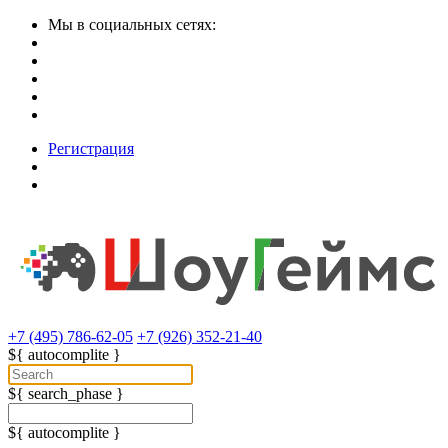
Мы в социальных сетях:
Регистрация
+7 (495) 786-62-05
+7 (926) 352-21-40
${ autocomplite }
${ search_phase }
${ autocomplite }