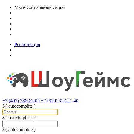
Мы в социальных сетях:
Регистрация
+7 (495) 786-62-05
+7 (926) 352-21-40
${ autocomplite }
${ search_phase }
${ autocomplite }