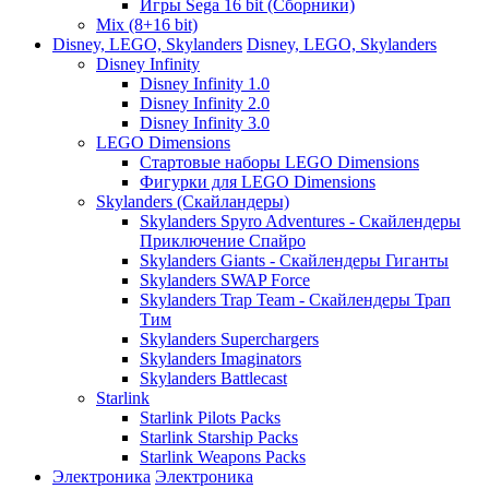
Игры Sega 16 bit (Сборники)
Mix (8+16 bit)
Disney, LEGO, Skylanders
Disney, LEGO, Skylanders
Disney Infinity
Disney Infinity 1.0
Disney Infinity 2.0
Disney Infinity 3.0
LEGO Dimensions
Стартовые наборы LEGO Dimensions
Фигурки для LEGO Dimensions
Skylanders (Скайландеры)
Skylanders Spyro Adventures - Скайлендеры
Приключение Спайро
Skylanders Giants - Скайлендеры Гиганты
Skylanders SWAP Force
Skylanders Trap Team - Скайлендеры Трап
Тим
Skylanders Superchargers
Skylanders Imaginators
Skylanders Battlecast
Starlink
Starlink Pilots Packs
Starlink Starship Packs
Starlink Weapons Packs
Электроника
Электроника