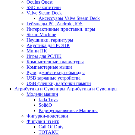
Oculus Quest
SSD накопители
Valve Steam Deck
Аксессуары Valve Steam Deck
Геймпады PC, Android, iOS
Интерактивные приставки, игры
Steam Machine
Наушники, гарнитуры
Акустика для PC/ПК
Мини ПК
Игры для PC/ПК
Компьютерные клавиатуры
Компьютерные мыши
Рули, джойстики, геймпады
USB зарядные устройства
USB флешки, карточки памяти
Атрибутика и Сувениры
Атрибутика и Сувениры
Модели машин
Jada Toys
SolidO
Радиоуправляемые Машины
Фигурки-подставки
Фигурки из игр
Call Of Duty
TOTAKU