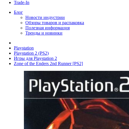
Trade-In
Блог
Новости индустрии
Обзоры товаров и распаковка
Полезная информация
Тренды и новинки
Playstation
Playstation 2 (PS2)
Игры для Playstation 2
Zone of the Enders 2nd Runner [PS2]