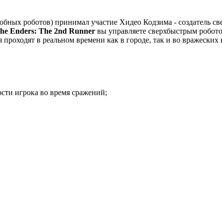
обных роботов) принимал участие Хидео Кодзима - создатель све
the Enders: The 2nd Runner
вы управляете сверхбыстрым робото
роходят в реальном времени как в городе, так и во вражеских к
сти игрока во время сражений;