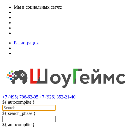
Мы в социальных сетях:
Регистрация
+7 (495) 786-62-05
+7 (926) 352-21-40
${ autocomplite }
${ search_phase }
${ autocomplite }