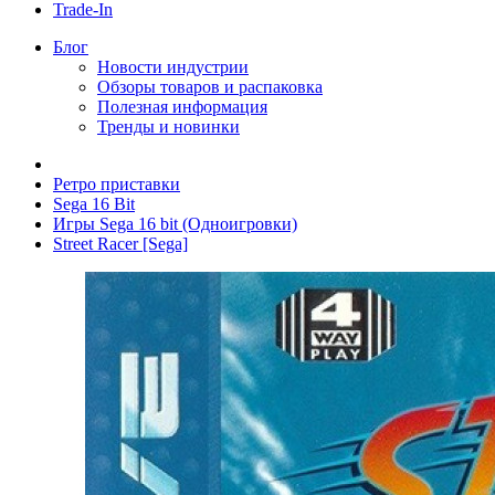
Trade-In
Блог
Новости индустрии
Обзоры товаров и распаковка
Полезная информация
Тренды и новинки
Ретро приставки
Sega 16 Bit
Игры Sega 16 bit (Одноигровки)
Street Racer [Sega]