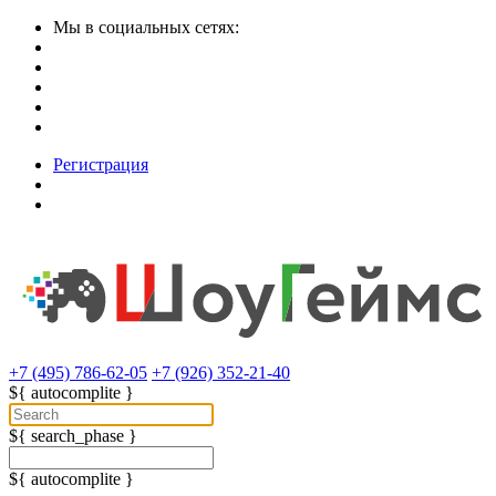
Мы в социальных сетях:
Регистрация
+7 (495) 786-62-05
+7 (926) 352-21-40
${ autocomplite }
${ search_phase }
${ autocomplite }