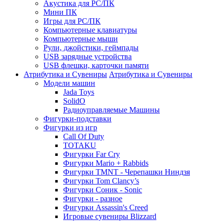
Акустика для PC/ПК
Мини ПК
Игры для PC/ПК
Компьютерные клавиатуры
Компьютерные мыши
Рули, джойстики, геймпады
USB зарядные устройства
USB флешки, карточки памяти
Атрибутика и Сувениры
Атрибутика и Сувениры
Модели машин
Jada Toys
SolidO
Радиоуправляемые Машины
Фигурки-подставки
Фигурки из игр
Call Of Duty
TOTAKU
Фигурки Far Cry
Фигурки Mario + Rabbids
Фигурки TMNT - Черепашки Ниндзя
Фигурки Tom Clancy’s
Фигурки Соник - Sonic
Фигурки - разное
Фигурки Assassin's Creed
Игровые сувениры Blizzard