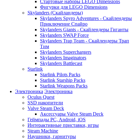
Стартовые наборы LEGO Dimensions
Фигурки для LEGO Dimensions
Skylanders (Скайландеры)
Skylanders Spyro Adventures - Скайлендеры
Приключение Спайро
Skylanders Giants - Скайлендеры Гиганты
Skylanders SWAP Force
Skylanders Trap Team - Скайлендеры Трап
Тим
Skylanders Superchargers
Skylanders Imaginators
Skylanders Battlecast
Starlink
Starlink Pilots Packs
Starlink Starship Packs
Starlink Weapons Packs
Электроника
Электроника
Oculus Quest
SSD накопители
Valve Steam Deck
Аксессуары Valve Steam Deck
Геймпады PC, Android, iOS
Интерактивные приставки, игры
Steam Machine
Наушники, гарнитуры