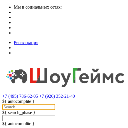
Мы в социальных сетях:
Регистрация
+7 (495) 786-62-05
+7 (926) 352-21-40
${ autocomplite }
${ search_phase }
${ autocomplite }