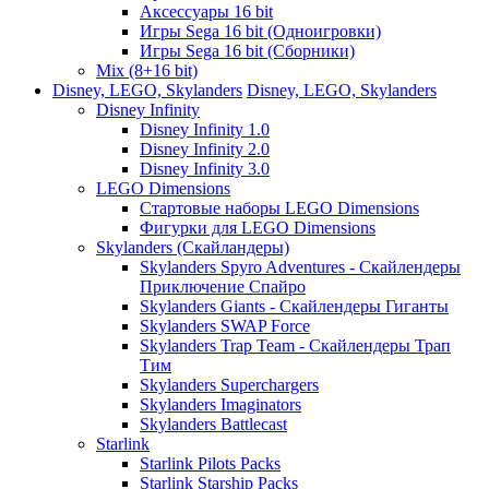
Аксессуары 16 bit
Игры Sega 16 bit (Одноигровки)
Игры Sega 16 bit (Сборники)
Mix (8+16 bit)
Disney, LEGO, Skylanders
Disney, LEGO, Skylanders
Disney Infinity
Disney Infinity 1.0
Disney Infinity 2.0
Disney Infinity 3.0
LEGO Dimensions
Стартовые наборы LEGO Dimensions
Фигурки для LEGO Dimensions
Skylanders (Скайландеры)
Skylanders Spyro Adventures - Скайлендеры
Приключение Спайро
Skylanders Giants - Скайлендеры Гиганты
Skylanders SWAP Force
Skylanders Trap Team - Скайлендеры Трап
Тим
Skylanders Superchargers
Skylanders Imaginators
Skylanders Battlecast
Starlink
Starlink Pilots Packs
Starlink Starship Packs