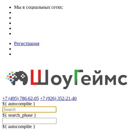
Мы в социальных сетях:
Регистрация
+7 (495) 786-62-05
+7 (926) 352-21-40
${ autocomplite }
${ search_phase }
${ autocomplite }