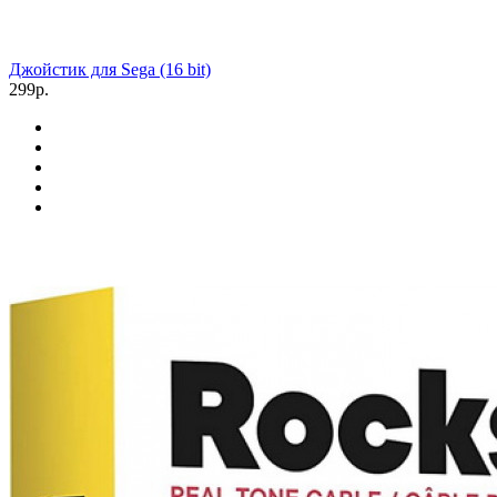
Джойстик для Sega (16 bit)
299р.