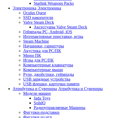
Starlink Weapons Packs
Электроника
Электроника
Oculus Quest
SSD накопители
Valve Steam Deck
Аксессуары Valve Steam Deck
Геймпады PC, Android, iOS
Интерактивные приставки, игры
Steam Machine
Наушники, гарнитуры
Акустика для PC/ПК
Мини ПК
Игры для PC/ПК
Компьютерные клавиатуры
Компьютерные мыши
Рули, джойстики, геймпады
USB зарядные устройства
USB флешки, карточки памяти
Атрибутика и Сувениры
Атрибутика и Сувениры
Модели машин
Jada Toys
SolidO
Радиоуправляемые Машины
Фигурки-подставки
Фигурки из игр