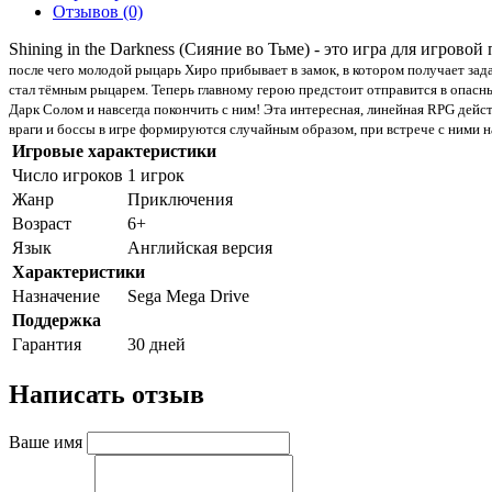
Отзывов (0)
Shining in the Darkness (Сияние во Тьме) - это игра для игровой
после чего молодой рыцарь Хиро прибывает в замок, в котором получает зада
стал тёмным рыцарем. Теперь главному герою предстоит отправится в опасны
Дарк Солом и навсегда покончить с ним! Эта интересная, линейная RPG дейс
враги и боссы в игре формируются случайным образом, при встрече с ними н
Игровые характеристики
Число игроков
1 игрок
Жанр
Приключения
Возраст
6+
Язык
Английская версия
Характеристики
Назначение
Sega Mega Drive
Поддержка
Гарантия
30 дней
Написать отзыв
Ваше имя