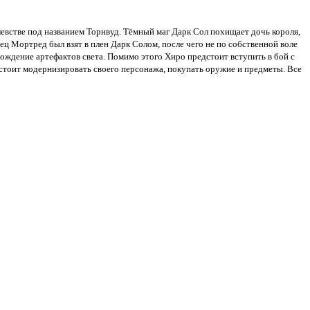
олевстве под названием Торнвуд. Тёмный маг Дарк Сол похищает дочь короля,
ец Мортред был взят в плен Дарк Солом, после чего не по собственной воле
хождение артефактов света. Помимо этого Хиро предстоит вступить в бой с
дстоит модернизировать своего персонажа, покупать оружие и предметы. Все