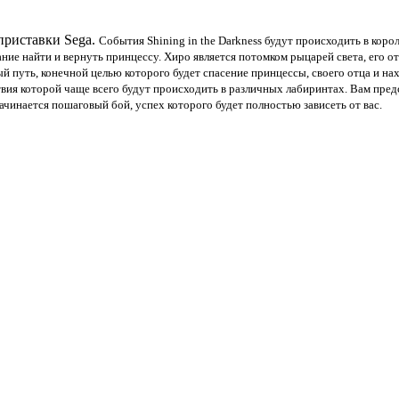
 приставки Sega.
События Shining in the Darkness будут происходить в кор
ние найти и вернуть принцессу. Хиро является потомком рыцарей света, его от
й путь, конечной целью которого будет спасение принцессы, своего отца и на
твия которой чаще всего будут происходить в различных лабиринтах. Вам пре
ачинается пошаговый бой, успех которого будет полностью зависеть от вас.