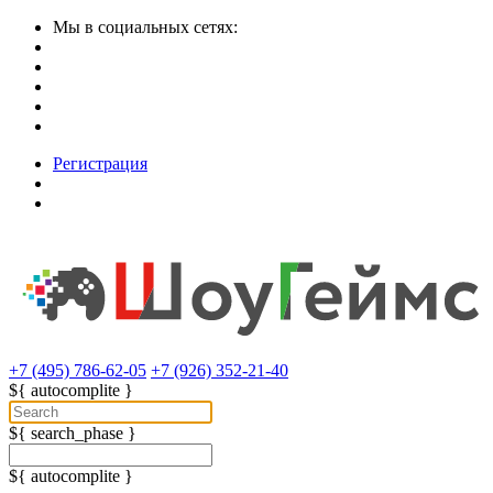
Мы в социальных сетях:
Регистрация
+7 (495) 786-62-05
+7 (926) 352-21-40
${ autocomplite }
${ search_phase }
${ autocomplite }