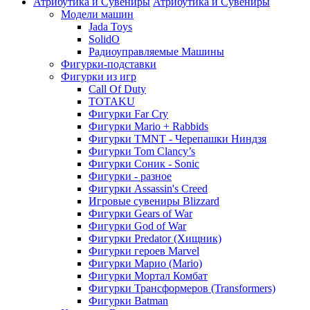
Атрибутика и Сувениры
Атрибутика и Сувениры
Модели машин
Jada Toys
SolidO
Радиоуправляемые Машины
Фигурки-подставки
Фигурки из игр
Call Of Duty
TOTAKU
Фигурки Far Cry
Фигурки Mario + Rabbids
Фигурки TMNT - Черепашки Ниндзя
Фигурки Tom Clancy’s
Фигурки Соник - Sonic
Фигурки - разное
Фигурки Assassin's Creed
Игровые сувениры Blizzard
Фигурки Gears of War
Фигурки God of War
Фигурки Predator (Хищник)
Фигурки героев Marvel
Фигурки Марио (Mario)
Фигурки Мортал Комбат
Фигурки Трансформеров (Transformers)
Фигурки Batman