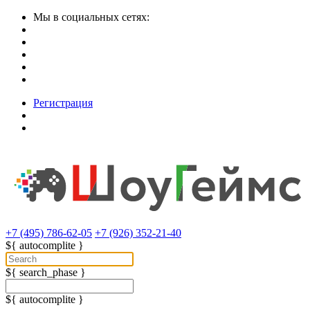
Мы в социальных сетях:
Регистрация
+7 (495) 786-62-05
+7 (926) 352-21-40
${ autocomplite }
${ search_phase }
${ autocomplite }