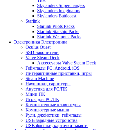
Тим
Skylanders Superchargers
Skylanders Imaginators
Skylanders Battlecast
Starlink
Starlink Pilots Packs
Starlink Starship Packs
Starlink Weapons Packs
Электроника
Электроника
Oculus Quest
SSD накопители
Valve Steam Deck
Аксессуары Valve Steam Deck
Геймпады PC, Android, iOS
Интерактивные приставки, игры
Steam Machine
Наушники, гарнитуры
Акустика для PC/ПК
Мини ПК
Игры для PC/ПК
Компьютерные клавиатуры
Компьютерные мыши
Рули, джойстики, геймпады
USB зарядные устройства
USB флешки, карточки памяти