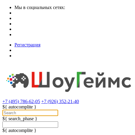
Мы в социальных сетях:
Регистрация
+7 (495) 786-62-05
+7 (926) 352-21-40
${ autocomplite }
${ search_phase }
${ autocomplite }