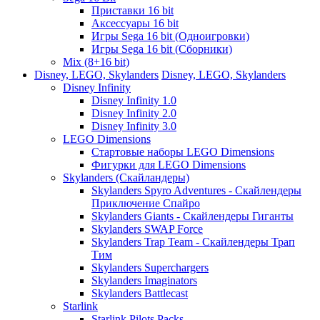
Приставки 16 bit
Аксессуары 16 bit
Игры Sega 16 bit (Одноигровки)
Игры Sega 16 bit (Сборники)
Mix (8+16 bit)
Disney, LEGO, Skylanders
Disney, LEGO, Skylanders
Disney Infinity
Disney Infinity 1.0
Disney Infinity 2.0
Disney Infinity 3.0
LEGO Dimensions
Стартовые наборы LEGO Dimensions
Фигурки для LEGO Dimensions
Skylanders (Скайландеры)
Skylanders Spyro Adventures - Скайлендеры
Приключение Спайро
Skylanders Giants - Скайлендеры Гиганты
Skylanders SWAP Force
Skylanders Trap Team - Скайлендеры Трап
Тим
Skylanders Superchargers
Skylanders Imaginators
Skylanders Battlecast
Starlink
Starlink Pilots Packs