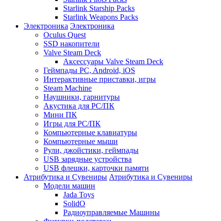
Starlink Starship Packs
Starlink Weapons Packs
Электроника
Электроника
Oculus Quest
SSD накопители
Valve Steam Deck
Аксессуары Valve Steam Deck
Геймпады PC, Android, iOS
Интерактивные приставки, игры
Steam Machine
Наушники, гарнитуры
Акустика для PC/ПК
Мини ПК
Игры для PC/ПК
Компьютерные клавиатуры
Компьютерные мыши
Рули, джойстики, геймпады
USB зарядные устройства
USB флешки, карточки памяти
Атрибутика и Сувениры
Атрибутика и Сувениры
Модели машин
Jada Toys
SolidO
Радиоуправляемые Машины