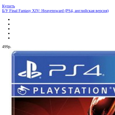
Купить
Б/У Final Fantasy XIV: Heavensward (PS4, английская версия)
499р.