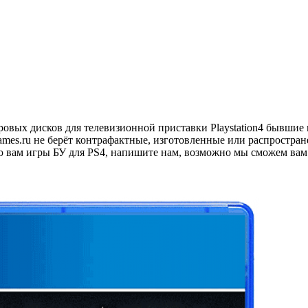
ых дисков для телевизионной приставки Playstation4 бывшие в 
games.ru не берёт контрафактные, изготовленные или распростр
 вам игры БУ для PS4, напишите нам, возможно мы сможем вам