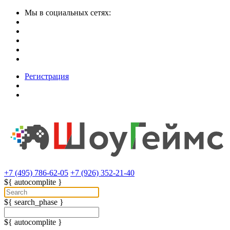
Мы в социальных сетях:
Регистрация
+7 (495) 786-62-05
+7 (926) 352-21-40
${ autocomplite }
${ search_phase }
${ autocomplite }