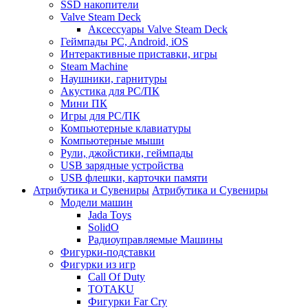
SSD накопители
Valve Steam Deck
Аксессуары Valve Steam Deck
Геймпады PC, Android, iOS
Интерактивные приставки, игры
Steam Machine
Наушники, гарнитуры
Акустика для PC/ПК
Мини ПК
Игры для PC/ПК
Компьютерные клавиатуры
Компьютерные мыши
Рули, джойстики, геймпады
USB зарядные устройства
USB флешки, карточки памяти
Атрибутика и Сувениры
Атрибутика и Сувениры
Модели машин
Jada Toys
SolidO
Радиоуправляемые Машины
Фигурки-подставки
Фигурки из игр
Call Of Duty
TOTAKU
Фигурки Far Cry