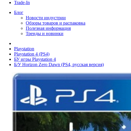
Trade-In
Блог
Новости индустрии
Обзоры товаров и распаковка
Полезная информация
Тренды и новинки
Playstation
Playstation 4 (PS4)
БУ игры Playstation 4
Б/У Horizon Zero Dawn (PS4, русская версия)