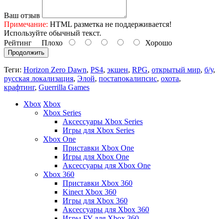
Ваш отзыв
Примечание:
HTML разметка не поддерживается!
Используйте обычный текст.
Рейтинг
Плохо
Хорошо
Продолжить
Теги:
Horizon Zero Dawn
,
PS4
,
экшен
,
RPG
,
открытый мир
,
б/у
,
русская локализация
,
Элой
,
постапокалипсис
,
охота
,
крафтинг
,
Guerrilla Games
Xbox
Xbox
Xbox Series
Аксессуары Xbox Series
Игры для Xbox Series
Xbox One
Приставки Xbox One
Игры для Xbox One
Аксессуары для Xbox One
Xbox 360
Приставки Xbox 360
Kinect Xbox 360
Игры для Xbox 360
Аксессуары для Xbox 360
Игры БУ для Xbox 360