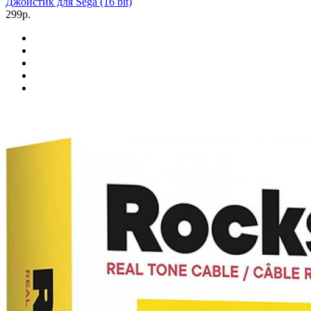
Джойстик для Sega (16 bit)
299р.