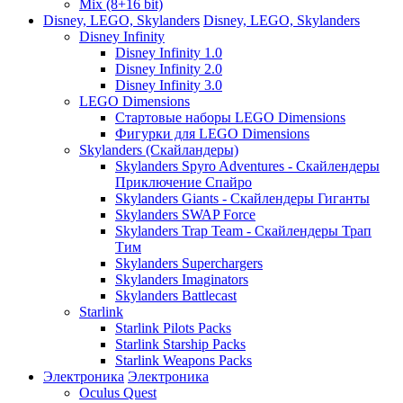
Mix (8+16 bit)
Disney, LEGO, Skylanders
Disney, LEGO, Skylanders
Disney Infinity
Disney Infinity 1.0
Disney Infinity 2.0
Disney Infinity 3.0
LEGO Dimensions
Стартовые наборы LEGO Dimensions
Фигурки для LEGO Dimensions
Skylanders (Скайландеры)
Skylanders Spyro Adventures - Скайлендеры
Приключение Спайро
Skylanders Giants - Скайлендеры Гиганты
Skylanders SWAP Force
Skylanders Trap Team - Скайлендеры Трап
Тим
Skylanders Superchargers
Skylanders Imaginators
Skylanders Battlecast
Starlink
Starlink Pilots Packs
Starlink Starship Packs
Starlink Weapons Packs
Электроника
Электроника
Oculus Quest