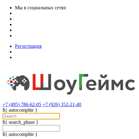
Мы в социальных сетях:
Регистрация
+7 (495) 786-62-05
+7 (926) 352-21-40
${ autocomplite }
${ search_phase }
${ autocomplite }