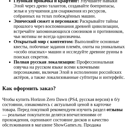
Глубокая прокачка и крафтинг:
Улучшайте навыки
Элой через древо талантов, создавайте боеприпасы,
зелья и улучшения для снаряжения из ресурсов,
собранных на телах побеждённых машин.
Эпический сюжет и персонажи:
Раскрывайте тайны
прошлого через воспоминания древней цивилизации,
встречайте запоминающихся союзников и противников,
чьи мотивы не всегда однозначны.
Открытый мир с контентом:
Выполняйте основные
квесты, побочные задания племён, охоты на уникальных
«особо опасных» машин и исследуйте древние руины в
поисках секретов.
Полная русская локализация:
Профессиональная
озвучка на русском языке всеми ключевыми
персонажами, включая Элой в исполнении российских
актёров, а также локализованные субтитры и интерфейс.
Как оформить заказ?
Чтобы купить Horizon Zero Dawn (PS4, русская версия) в б/у
состоянии, ознакомьтесь с актуальной ценой в карточке
товара. Перед покупкой рекомендуем изучить раздел
отзывы
— реальные покупатели делятся впечатлениями от
прохождения, оценивают состояние дисков и качество
обслуживания в магазине ShowGames.ru. Продажа