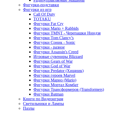
Радиоуправляемые Машины
Фигурки-подставки
Фигурки из игр
Call Of Duty
TOTAKU
Фигурки Far Cry
Фигурки Mario + Rabbids
Фигурки TMNT - Черепашки Ниндзя
Фигурки Tom Clancy’s
Фигурки Соник - Sonic
Фигурки - разное
Фигурки Assassin's Creed
Игровые сувениры Blizzard
Фигурки Gears of War
Фигурки God of War
Фигурки Predator (Хищник)
Фигурки героев Marvel
Фигурки Марио (Mario)
Фигурки Мортал Комбат
Фигурки Трансформеров (Transformers)
Фигурки Batman
Книги по Видеоиграм
Светильники и Лампы
Пазлы