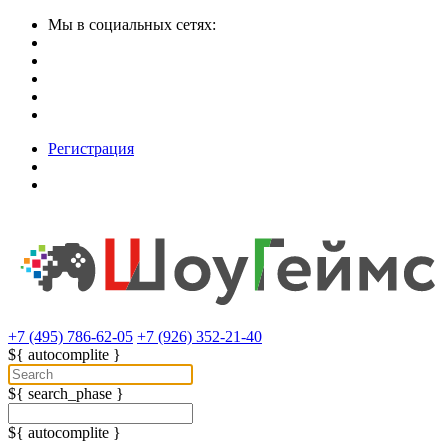
Мы в социальных сетях:
Регистрация
+7 (495) 786-62-05
+7 (926) 352-21-40
${ autocomplite }
${ search_phase }
${ autocomplite }