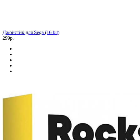
Джойстик для Sega (16 bit)
299р.