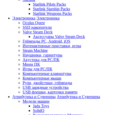
Starlink Pilots Packs
Starlink Starship Packs
Starlink Weapons Packs
Электроника
Электроника
Oculus Quest
SSD накопители
Valve Steam Deck
Аксессуары Valve Steam Deck
Геймпады PC, Android, iOS
Интерактивные приставки, игры
Steam Machine
Наушники, гарнитуры
Акустика для PC/ПК
Мини ПК
Игры для PC/ПК
Компьютерные клавиатуры
Компьютерные мыши
Рули, джойстики, геймпады
USB зарядные устройства
USB флешки, карточки памяти
Атрибутика и Сувениры
Атрибутика и Сувениры
Модели машин
Jada Toys
SolidO