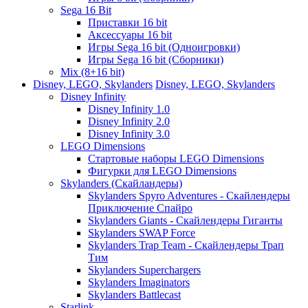
Sega 16 Bit
Приставки 16 bit
Аксессуары 16 bit
Игры Sega 16 bit (Одноигровки)
Игры Sega 16 bit (Сборники)
Mix (8+16 bit)
Disney, LEGO, Skylanders
Disney, LEGO, Skylanders
Disney Infinity
Disney Infinity 1.0
Disney Infinity 2.0
Disney Infinity 3.0
LEGO Dimensions
Стартовые наборы LEGO Dimensions
Фигурки для LEGO Dimensions
Skylanders (Скайландеры)
Skylanders Spyro Adventures - Скайлендеры
Приключение Спайро
Skylanders Giants - Скайлендеры Гиганты
Skylanders SWAP Force
Skylanders Trap Team - Скайлендеры Трап
Тим
Skylanders Superchargers
Skylanders Imaginators
Skylanders Battlecast
Starlink