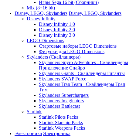
Игры Sega 16 bit (Сборники)
Mix (8+16 bit)
Disney, LEGO, Skylanders
Disney, LEGO, Skylanders
Disney Infinity
Disney Infinity 1.0
Disney Infinity 2.0
Disney Infinity 3.0
LEGO Dimensions
Стартовые наборы LEGO Dimensions
Фигурки для LEGO Dimensions
Skylanders (Скайландеры)
Skylanders Spyro Adventures - Скайлендеры
Приключение Спайро
Skylanders Giants - Скайлендеры Гиганты
Skylanders SWAP Force
Skylanders Trap Team - Скайлендеры Трап
Тим
Skylanders Superchargers
Skylanders Imaginators
Skylanders Battlecast
Starlink
Starlink Pilots Packs
Starlink Starship Packs
Starlink Weapons Packs
Электроника
Электроника