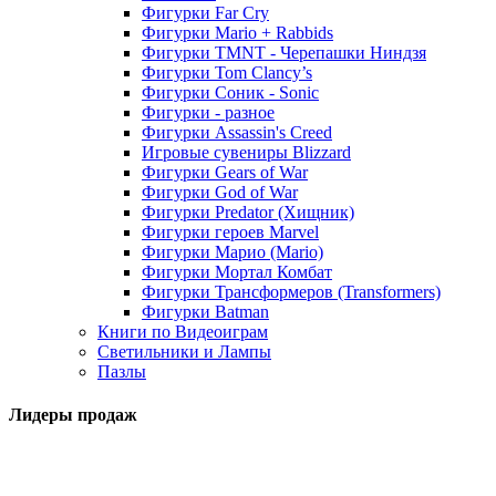
Фигурки Far Cry
Фигурки Mario + Rabbids
Фигурки TMNT - Черепашки Ниндзя
Фигурки Tom Clancy’s
Фигурки Соник - Sonic
Фигурки - разное
Фигурки Assassin's Creed
Игровые сувениры Blizzard
Фигурки Gears of War
Фигурки God of War
Фигурки Predator (Хищник)
Фигурки героев Marvel
Фигурки Марио (Mario)
Фигурки Мортал Комбат
Фигурки Трансформеров (Transformers)
Фигурки Batman
Книги по Видеоиграм
Светильники и Лампы
Пазлы
Лидеры продаж