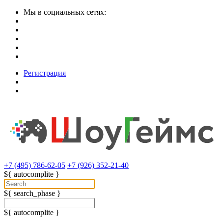
Мы в социальных сетях:
Регистрация
+7 (495) 786-62-05
+7 (926) 352-21-40
${ autocomplite }
${ search_phase }
${ autocomplite }