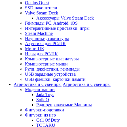
Oculus Quest
SSD накопители
Valve Steam Deck
Аксессуары Valve Steam Deck
Геймпады PC, Android, iOS
Интерактивные приставки, игры
Steam Machine
Наушники, гарнитуры
Акустика для PC/ПК
Мини ПК
Игры для PC/ПК
Компьютерные клавиатуры
Компьютерные мыши
Рули, джойстики, геймпады
USB зарядные устройства
USB флешки, карточки памяти
Атрибутика и Сувениры
Атрибутика и Сувениры
Модели машин
Jada Toys
SolidO
Радиоуправляемые Машины
Фигурки-подставки
Фигурки из игр
Call Of Duty
TOTAKU