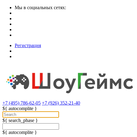
Мы в социальных сетях:
Регистрация
+7 (495) 786-62-05
+7 (926) 352-21-40
${ autocomplite }
${ search_phase }
${ autocomplite }