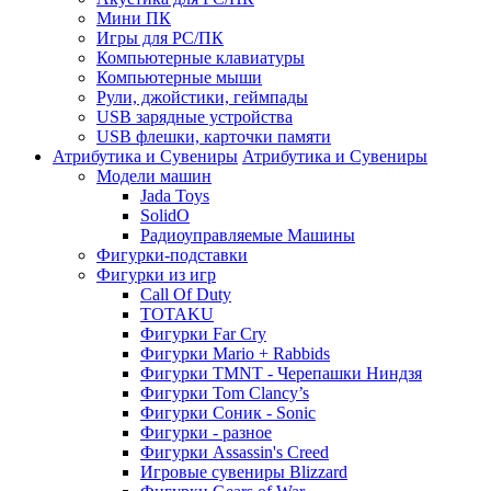
Мини ПК
Игры для PC/ПК
Компьютерные клавиатуры
Компьютерные мыши
Рули, джойстики, геймпады
USB зарядные устройства
USB флешки, карточки памяти
Атрибутика и Сувениры
Атрибутика и Сувениры
Модели машин
Jada Toys
SolidO
Радиоуправляемые Машины
Фигурки-подставки
Фигурки из игр
Call Of Duty
TOTAKU
Фигурки Far Cry
Фигурки Mario + Rabbids
Фигурки TMNT - Черепашки Ниндзя
Фигурки Tom Clancy’s
Фигурки Соник - Sonic
Фигурки - разное
Фигурки Assassin's Creed
Игровые сувениры Blizzard