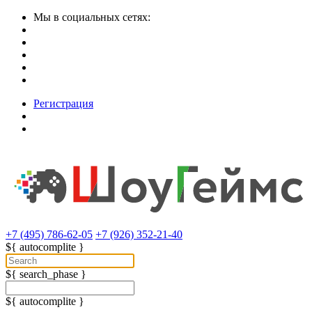
Мы в социальных сетях:
Регистрация
+7 (495) 786-62-05
+7 (926) 352-21-40
${ autocomplite }
${ search_phase }
${ autocomplite }