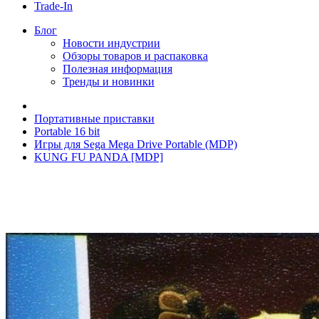
Trade-In
Блог
Новости индустрии
Обзоры товаров и распаковка
Полезная информация
Тренды и новинки
Портативные приставки
Portable 16 bit
Игры для Sega Mega Drive Portable (MDP)
KUNG FU PANDA [MDP]