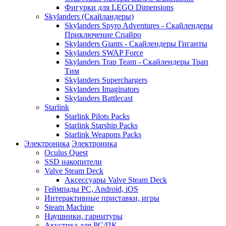
Фигурки для LEGO Dimensions
Skylanders (Скайландеры)
Skylanders Spyro Adventures - Скайлендеры
Приключение Спайро
Skylanders Giants - Скайлендеры Гиганты
Skylanders SWAP Force
Skylanders Trap Team - Скайлендеры Трап
Тим
Skylanders Superchargers
Skylanders Imaginators
Skylanders Battlecast
Starlink
Starlink Pilots Packs
Starlink Starship Packs
Starlink Weapons Packs
Электроника
Электроника
Oculus Quest
SSD накопители
Valve Steam Deck
Аксессуары Valve Steam Deck
Геймпады PC, Android, iOS
Интерактивные приставки, игры
Steam Machine
Наушники, гарнитуры
Акустика для PC/ПК