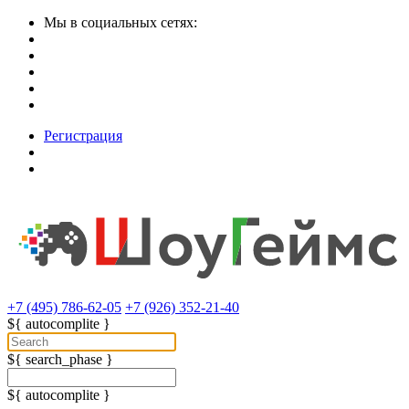
Мы в социальных сетях:
Регистрация
+7 (495) 786-62-05
+7 (926) 352-21-40
${ autocomplite }
${ search_phase }
${ autocomplite }