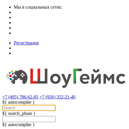
Мы в социальных сетях:
Регистрация
+7 (495) 786-62-05
+7 (926) 352-21-40
${ autocomplite }
${ search_phase }
${ autocomplite }