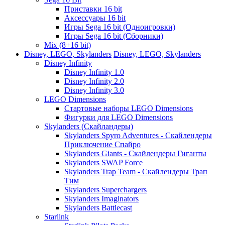
Приставки 16 bit
Аксессуары 16 bit
Игры Sega 16 bit (Одноигровки)
Игры Sega 16 bit (Сборники)
Mix (8+16 bit)
Disney, LEGO, Skylanders
Disney, LEGO, Skylanders
Disney Infinity
Disney Infinity 1.0
Disney Infinity 2.0
Disney Infinity 3.0
LEGO Dimensions
Стартовые наборы LEGO Dimensions
Фигурки для LEGO Dimensions
Skylanders (Скайландеры)
Skylanders Spyro Adventures - Скайлендеры
Приключение Спайро
Skylanders Giants - Скайлендеры Гиганты
Skylanders SWAP Force
Skylanders Trap Team - Скайлендеры Трап
Тим
Skylanders Superchargers
Skylanders Imaginators
Skylanders Battlecast
Starlink