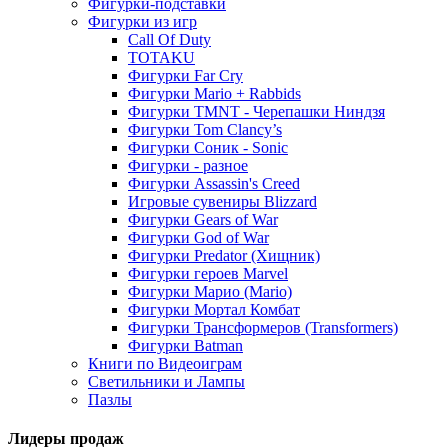
Фигурки-подставки
Фигурки из игр
Call Of Duty
TOTAKU
Фигурки Far Cry
Фигурки Mario + Rabbids
Фигурки TMNT - Черепашки Ниндзя
Фигурки Tom Clancy’s
Фигурки Соник - Sonic
Фигурки - разное
Фигурки Assassin's Creed
Игровые сувениры Blizzard
Фигурки Gears of War
Фигурки God of War
Фигурки Predator (Хищник)
Фигурки героев Marvel
Фигурки Марио (Mario)
Фигурки Мортал Комбат
Фигурки Трансформеров (Transformers)
Фигурки Batman
Книги по Видеоиграм
Светильники и Лампы
Пазлы
Лидеры продаж