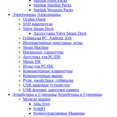
Starlink Pilots Packs
Starlink Starship Packs
Starlink Weapons Packs
Электроника
Электроника
Oculus Quest
SSD накопители
Valve Steam Deck
Аксессуары Valve Steam Deck
Геймпады PC, Android, iOS
Интерактивные приставки, игры
Steam Machine
Наушники, гарнитуры
Акустика для PC/ПК
Мини ПК
Игры для PC/ПК
Компьютерные клавиатуры
Компьютерные мыши
Рули, джойстики, геймпады
USB зарядные устройства
USB флешки, карточки памяти
Атрибутика и Сувениры
Атрибутика и Сувениры
Модели машин
Jada Toys
SolidO
Радиоуправляемые Машины