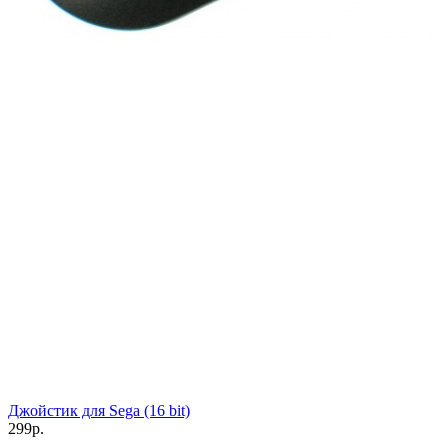
Джойстик для Sega (16 bit)
299р.