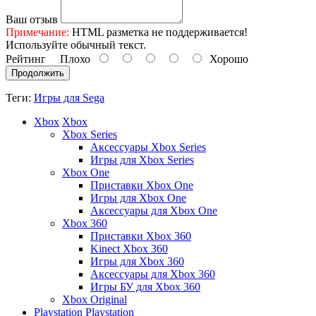
Ваш отзыв
Примечание:
HTML разметка не поддерживается!
Используйте обычный текст.
Рейтинг
Плохо
Хорошо
Продолжить
Теги:
Игры для Sega
Xbox
Xbox
Xbox Series
Аксессуары Xbox Series
Игры для Xbox Series
Xbox One
Приставки Xbox One
Игры для Xbox One
Аксессуары для Xbox One
Xbox 360
Приставки Xbox 360
Kinect Xbox 360
Игры для Xbox 360
Аксессуары для Xbox 360
Игры БУ для Xbox 360
Xbox Original
Playstation
Playstation