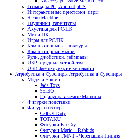
Аксессуары Valve Steam Deck
Геймпады PC, Android, iOS
Интерактивные приставки, игры
Steam Machine
Наушники, гарнитуры
Акустика для PC/ПК
Мини ПК
Игры для PC/ПК
Компьютерные клавиатуры
Компьютерные мыши
Рули, джойстики, геймпады
USB зарядные устройства
USB флешки, карточки памяти
Атрибутика и Сувениры
Атрибутика и Сувениры
Модели машин
Jada Toys
SolidO
Радиоуправляемые Машины
Фигурки-подставки
Фигурки из игр
Call Of Duty
TOTAKU
Фигурки Far Cry
Фигурки Mario + Rabbids
Фигурки TMNT - Черепашки Ниндзя