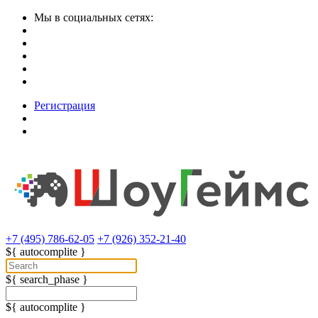
Мы в социальных сетях:
Регистрация
+7 (495) 786-62-05
+7 (926) 352-21-40
${ autocomplite }
${ search_phase }
${ autocomplite }