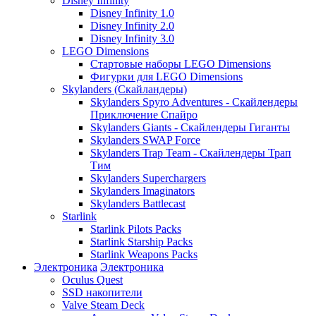
Disney Infinity
Disney Infinity 1.0
Disney Infinity 2.0
Disney Infinity 3.0
LEGO Dimensions
Стартовые наборы LEGO Dimensions
Фигурки для LEGO Dimensions
Skylanders (Скайландеры)
Skylanders Spyro Adventures - Скайлендеры
Приключение Спайро
Skylanders Giants - Скайлендеры Гиганты
Skylanders SWAP Force
Skylanders Trap Team - Скайлендеры Трап
Тим
Skylanders Superchargers
Skylanders Imaginators
Skylanders Battlecast
Starlink
Starlink Pilots Packs
Starlink Starship Packs
Starlink Weapons Packs
Электроника
Электроника
Oculus Quest
SSD накопители
Valve Steam Deck