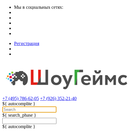
Мы в социальных сетях:
Регистрация
+7 (495) 786-62-05
+7 (926) 352-21-40
${ autocomplite }
${ search_phase }
${ autocomplite }