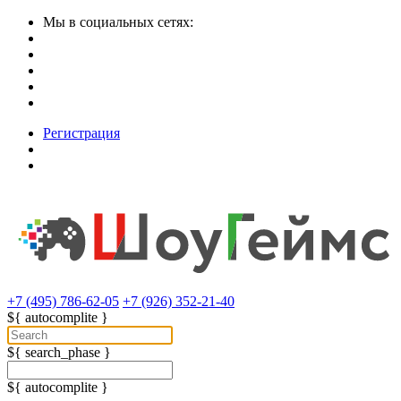
Мы в социальных сетях:
Регистрация
+7 (495) 786-62-05
+7 (926) 352-21-40
${ autocomplite }
${ search_phase }
${ autocomplite }