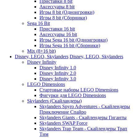
Приставки 8 bit
Аксессуары 8 bit
Игры 8 bit (Одноигровки)
Игры 8 bit (Сборники)
Sega 16 Bit
Приставки 16 bit
Аксессуары 16 bit
Игры Sega 16 bit (Одноигровки)
Игры Sega 16 bit (Сборники)
Mix (8+16 bit)
Disney, LEGO, Skylanders
Disney, LEGO, Skylanders
Disney Infinity
Disney Infinity 1.0
Disney Infinity 2.0
Disney Infinity 3.0
LEGO Dimensions
Стартовые наборы LEGO Dimensions
Фигурки для LEGO Dimensions
Skylanders (Скайландеры)
Skylanders Spyro Adventures - Скайлендеры
Приключение Спайро
Skylanders Giants - Скайлендеры Гиганты
Skylanders SWAP Force
Skylanders Trap Team - Скайлендеры Трап
Тим