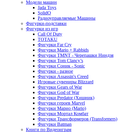
Модели машин
Jada Toys
SolidO
Радиоуправляемые Машины
Фигурки-подставки
Фигурки из игр
Call Of Duty
TOTAKU
Фигурки Far Cry
Фигурки Mario + Rabbids
Фигурки TMNT - Черепашки Ниндзя
Фигурки Tom Clancy’s
Фигурки Соник - Sonic
Фигурки - разное
Фигурки Assassin's Creed
Игровые сувениры Blizzard
Фигурки Gears of War
Фигурки God of War
Фигурки Predator (Хищник)
Фигурки героев Marvel
Фигурки Марио (Mario)
Фигурки Мортал Комбат
Фигурки Трансформеров (Transformers)
Фигурки Batman
Книги по Видеоиграм