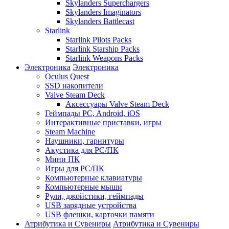
Skylanders Superchargers
Skylanders Imaginators
Skylanders Battlecast
Starlink
Starlink Pilots Packs
Starlink Starship Packs
Starlink Weapons Packs
Электроника
Электроника
Oculus Quest
SSD накопители
Valve Steam Deck
Аксессуары Valve Steam Deck
Геймпады PC, Android, iOS
Интерактивные приставки, игры
Steam Machine
Наушники, гарнитуры
Акустика для PC/ПК
Мини ПК
Игры для PC/ПК
Компьютерные клавиатуры
Компьютерные мыши
Рули, джойстики, геймпады
USB зарядные устройства
USB флешки, карточки памяти
Атрибутика и Сувениры
Атрибутика и Сувениры