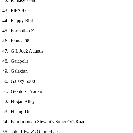
42. Fantasy Zone
43. FIFA 97
44. Flappy Bird
45. Formation Z
46. France 98
47. G.I. Joe2 Atlantis
48. Gaiapolis
49. Galaxian
50. Galaxy 5000
51. Gekitotsu Yonku
52. Hogan Alley
53. Huang Di
54. Ivan Ironman Stewart's Super Off-Road
55. John Elway's Quarterback