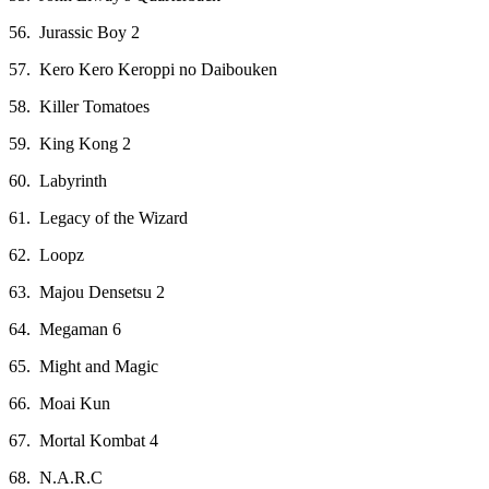
56. Jurassic Boy 2
57. Kero Kero Keroppi no Daibouken
58. Killer Tomatoes
59. King Kong 2
60. Labyrinth
61. Legacy of the Wizard
62. Loopz
63. Majou Densetsu 2
64. Megaman 6
65. Might and Magic
66. Moai Kun
67. Mortal Kombat 4
68. N.A.R.C