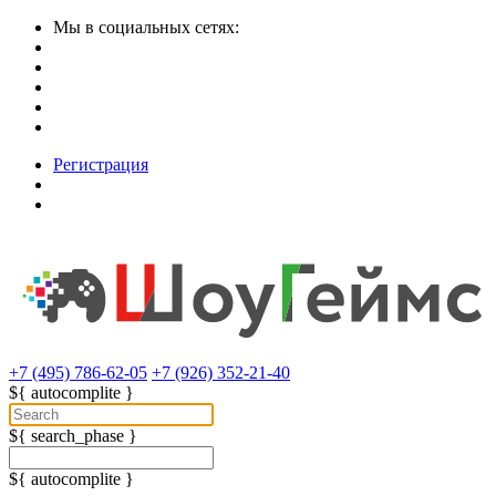
Мы в социальных сетях:
Регистрация
+7 (495) 786-62-05
+7 (926) 352-21-40
${ autocomplite }
${ search_phase }
${ autocomplite }