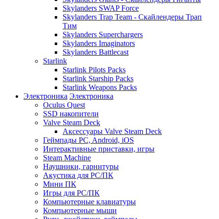
Skylanders SWAP Force
Skylanders Trap Team - Скайлендеры Трап
Тим
Skylanders Superchargers
Skylanders Imaginators
Skylanders Battlecast
Starlink
Starlink Pilots Packs
Starlink Starship Packs
Starlink Weapons Packs
Электроника
Электроника
Oculus Quest
SSD накопители
Valve Steam Deck
Аксессуары Valve Steam Deck
Геймпады PC, Android, iOS
Интерактивные приставки, игры
Steam Machine
Наушники, гарнитуры
Акустика для PC/ПК
Мини ПК
Игры для PC/ПК
Компьютерные клавиатуры
Компьютерные мыши