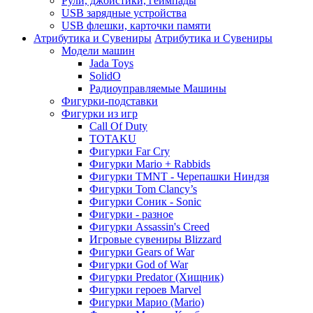
Рули, джойстики, геймпады
USB зарядные устройства
USB флешки, карточки памяти
Атрибутика и Сувениры
Атрибутика и Сувениры
Модели машин
Jada Toys
SolidO
Радиоуправляемые Машины
Фигурки-подставки
Фигурки из игр
Call Of Duty
TOTAKU
Фигурки Far Cry
Фигурки Mario + Rabbids
Фигурки TMNT - Черепашки Ниндзя
Фигурки Tom Clancy’s
Фигурки Соник - Sonic
Фигурки - разное
Фигурки Assassin's Creed
Игровые сувениры Blizzard
Фигурки Gears of War
Фигурки God of War
Фигурки Predator (Хищник)
Фигурки героев Marvel
Фигурки Марио (Mario)