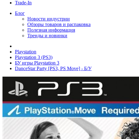
Trade-In
Блог
Новости индустрии
Обзоры товаров и распаковка
Полезная информация
Тренды и новинки
Playstation
Playstation 3 (PS3)
БУ игры Playstation 3
DanceStar Party [PS3, PS Move] - Б/У