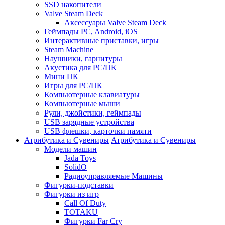
SSD накопители
Valve Steam Deck
Аксессуары Valve Steam Deck
Геймпады PC, Android, iOS
Интерактивные приставки, игры
Steam Machine
Наушники, гарнитуры
Акустика для PC/ПК
Мини ПК
Игры для PC/ПК
Компьютерные клавиатуры
Компьютерные мыши
Рули, джойстики, геймпады
USB зарядные устройства
USB флешки, карточки памяти
Атрибутика и Сувениры
Атрибутика и Сувениры
Модели машин
Jada Toys
SolidO
Радиоуправляемые Машины
Фигурки-подставки
Фигурки из игр
Call Of Duty
TOTAKU
Фигурки Far Cry