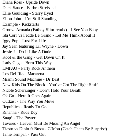
Diana Ross - Upside Down
Duck Sauce - Barbra Streisand
Ellie Goulding - Starry Eyed
Elton John - I’m Still Standing
Example - Kickstarts
Groove Armada (Fatboy Slim remix) - I See You Baby
Ida Corr vs Fedde Le Grand - Let Me Think About It
Iggy Pop - Lust For Life
Jay Sean featuring Lil Wayne - Down
Jessie J - Do It Like A Dude
Kool & the Gang - Get Down On It
Lady Gaga - Born This Way
LMFAO - Party Rock Anthem
Los Del Rio - Macarena
Miami Sound Machine - Dr Beat
New Kids On The Block - You’ve Got The Right Stuff
Nicole Scherzinger - Don’t Hold Your Breath
Ok Go - Here It Goes Again
Outkast - The Way You Move
Republica - Ready To Go
Rihanna - Rude Boy
Snap! - The Power
Tavares - Heaven Must Be Missing An Angel
Tiesto vs Diplo ft Busta - C’Mon (Catch Them By Surprise)
Tinie Tempah - Pass Out