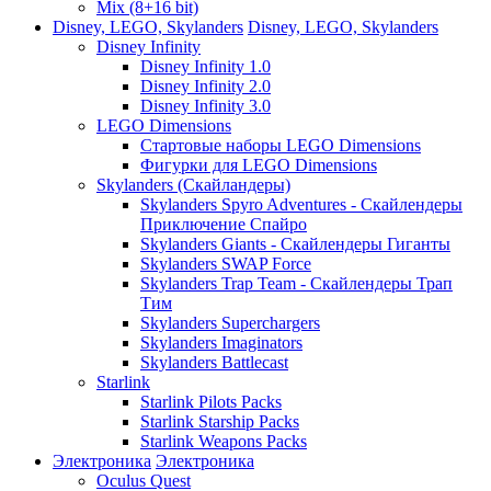
Mix (8+16 bit)
Disney, LEGO, Skylanders
Disney, LEGO, Skylanders
Disney Infinity
Disney Infinity 1.0
Disney Infinity 2.0
Disney Infinity 3.0
LEGO Dimensions
Стартовые наборы LEGO Dimensions
Фигурки для LEGO Dimensions
Skylanders (Скайландеры)
Skylanders Spyro Adventures - Скайлендеры
Приключение Спайро
Skylanders Giants - Скайлендеры Гиганты
Skylanders SWAP Force
Skylanders Trap Team - Скайлендеры Трап
Тим
Skylanders Superchargers
Skylanders Imaginators
Skylanders Battlecast
Starlink
Starlink Pilots Packs
Starlink Starship Packs
Starlink Weapons Packs
Электроника
Электроника
Oculus Quest