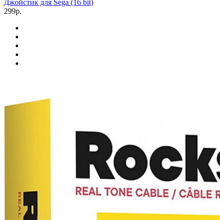
Джойстик для Sega (16 bit)
299р.