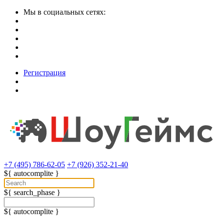
Мы в социальных сетях:
Регистрация
+7 (495) 786-62-05
+7 (926) 352-21-40
${ autocomplite }
${ search_phase }
${ autocomplite }