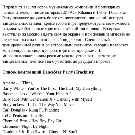
В треклист вышли сорок музыкальных композиций популярных
исполнителей, в числе которых LMFAO, Rihanna и Usher. DanceStar
Party поможет разучить более ста шестидесяти движений четырех
танцевальных стилей, кроме того в игре предусмотрена возможность
создавать собственные хореографический постановки. Во время
выступления можно видеть себя на экране и при желании мгновенно
переключаться на оригинальный видеоклип. Специальный
тренировочный режим со встроенным счетчиком калорий позволяет
контролировать свой прогресс в фитнес-программе. В
многопользовательском режиме можно устраивать настоящие
танцевальные чемпионаты с участием до двадцати игроков.
Список композиций DanceStar Party (Tracklist)
:
Amerie - 1 Thing
Barry White - You’re The First, The Last, My Everything
Basement Jaxx - Where’s Your Head At?
Billy Idol With Generation X - Dancing with Myself
Bodyrockers - I Like The Way You Move
Carl Douglas - Kung Fu Fighting
CeCe Peniston - Finally
Chemical Bros - Hey Boy Hey Girl
Chromeo - Night By Night
Deadmau5 ft. Rob Swire - Ghosts ‘N’ Stuff