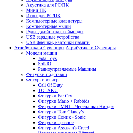
Акустика для PC/ПК
Мини ПК
Игры для PC/ПК
Компьютерные клавиатуры
Компьютерные мыши
Рули, джойстики, геймпады
USB зарядные устройства
USB флешки, карточки памяти
Атрибутика и Сувениры
Атрибутика и Сувениры
Модели машин
Jada Toys
SolidO
Радиоуправляемые Машины
Фигурки-подставки
Фигурки из игр
Call Of Duty
TOTAKU
Фигурки Far Cry
Фигурки Mario + Rabbids
Фигурки TMNT - Черепашки Ниндзя
Фигурки Tom Clancy’s
Фигурки Соник - Sonic
Фигурки - разное
Фигурки Assassin's Creed