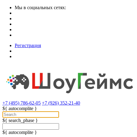
Мы в социальных сетях:
Регистрация
+7 (495) 786-62-05
+7 (926) 352-21-40
${ autocomplite }
${ search_phase }
${ autocomplite }