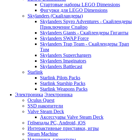
Стартовые наборы LEGO Dimensions
Фигурки для LEGO Dimensions
Skylanders (Скайландеры)
Skylanders Spyro Adventures - Скайлендеры
Приключение Спайро
Skylanders Giants - Скайлендеры Гиганты
Skylanders SWAP Force
Skylanders Trap Team - Скайлендеры Трап
Тим
Skylanders Superchargers
Skylanders Imaginators
Skylanders Battlecast
Starlink
Starlink Pilots Packs
Starlink Starship Packs
Starlink Weapons Packs
Электроника
Электроника
Oculus Quest
SSD накопители
Valve Steam Deck
Аксессуары Valve Steam Deck
Геймпады PC, Android, iOS
Интерактивные приставки, игры
Steam Machine
Наушники, гарнитуры