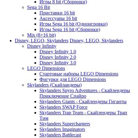
Игры 8 bit (Сборники)
Sega 16 Bit
Приставки 16 bit
Аксессуары 16 bit
Игры Sega 16 bit (Одноигровки)
Игры Sega 16 bit (Сборники)
Mix (8+16 bit)
Disney, LEGO, Skylanders
Disney, LEGO, Skylanders
Disney Infinity
Disney Infinity 1.0
Disney Infinity 2.0
Disney Infinity 3.0
LEGO Dimensions
Стартовые наборы LEGO Dimensions
Фигурки для LEGO Dimensions
Skylanders (Скайландеры)
Skylanders Spyro Adventures - Скайлендеры
Приключение Спайро
Skylanders Giants - Скайлендеры Гиганты
Skylanders SWAP Force
Skylanders Trap Team - Скайлендеры Трап
Тим
Skylanders Superchargers
Skylanders Imaginators
Skylanders Battlecast