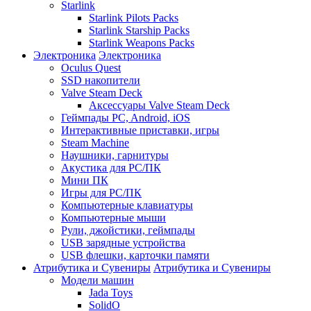
Starlink
Starlink Pilots Packs
Starlink Starship Packs
Starlink Weapons Packs
Электроника
Электроника
Oculus Quest
SSD накопители
Valve Steam Deck
Аксессуары Valve Steam Deck
Геймпады PC, Android, iOS
Интерактивные приставки, игры
Steam Machine
Наушники, гарнитуры
Акустика для PC/ПК
Мини ПК
Игры для PC/ПК
Компьютерные клавиатуры
Компьютерные мыши
Рули, джойстики, геймпады
USB зарядные устройства
USB флешки, карточки памяти
Атрибутика и Сувениры
Атрибутика и Сувениры
Модели машин
Jada Toys
SolidO