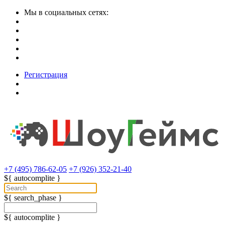
Мы в социальных сетях:
Регистрация
+7 (495) 786-62-05
+7 (926) 352-21-40
${ autocomplite }
${ search_phase }
${ autocomplite }