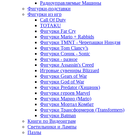
Радиоуправляемые Машины
Фигурки-подставки
Фигурки из игр
Call Of Duty
TOTAKU
Фигурки Far Cry
Фигурки Mario + Rabbids
Фигурки TMNT - Черепашки Ниндзя
Фигурки Tom Clancy’s
Фигурки Соник - Sonic
Фигурки - разное
Фигурки Assassin's Creed
Игровые сувениры Blizzard
Фигурки Gears of War
Фигурки God of War
Фигурки Predator (Хищник)
Фигурки героев Marvel
Фигурки Марио (Mario)
Фигурки Мортал Комбат
Фигурки Трансформеров (Transformers)
Фигурки Batman
Книги по Видеоиграм
Светильники и Лампы
Пазлы