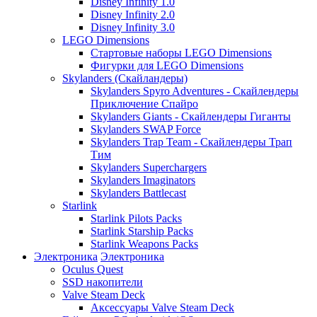
Disney Infinity 1.0
Disney Infinity 2.0
Disney Infinity 3.0
LEGO Dimensions
Стартовые наборы LEGO Dimensions
Фигурки для LEGO Dimensions
Skylanders (Скайландеры)
Skylanders Spyro Adventures - Скайлендеры
Приключение Спайро
Skylanders Giants - Скайлендеры Гиганты
Skylanders SWAP Force
Skylanders Trap Team - Скайлендеры Трап
Тим
Skylanders Superchargers
Skylanders Imaginators
Skylanders Battlecast
Starlink
Starlink Pilots Packs
Starlink Starship Packs
Starlink Weapons Packs
Электроника
Электроника
Oculus Quest
SSD накопители
Valve Steam Deck
Аксессуары Valve Steam Deck