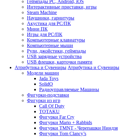
Геймпады PC, Android, iOS
Интерактивные приставки, игры
Steam Machine
Наушники, гарнитуры
Акустика для PC/ПК
Мини ПК
Игры для PC/ПК
Компьютерные клавиатуры
Компьютерные мыши
Рули, джойстики, геймпады
USB зарядные устройства
USB флешки, карточки памяти
Атрибутика и Сувениры
Атрибутика и Сувениры
Модели машин
Jada Toys
SolidO
Радиоуправляемые Машины
Фигурки-подставки
Фигурки из игр
Call Of Duty
TOTAKU
Фигурки Far Cry
Фигурки Mario + Rabbids
Фигурки TMNT - Черепашки Ниндзя
Фигурки Tom Clancy’s