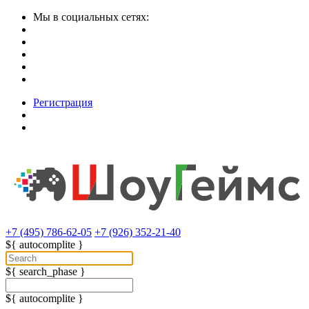
Мы в социальных сетях:
Регистрация
+7 (495) 786-62-05
+7 (926) 352-21-40
${ autocomplite }
${ search_phase }
${ autocomplite }