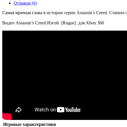
Отзывов (0)
Самая мрачная глава в истории серии Assassin’s Creed. Станьт
Видео Assassin’s Creed Изгой [Rogue] для Xbox 360
Игровые характеристики