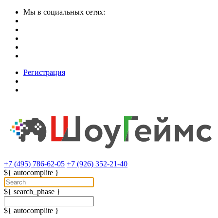
Мы в социальных сетях:
Регистрация
+7 (495) 786-62-05
+7 (926) 352-21-40
${ autocomplite }
${ search_phase }
${ autocomplite }