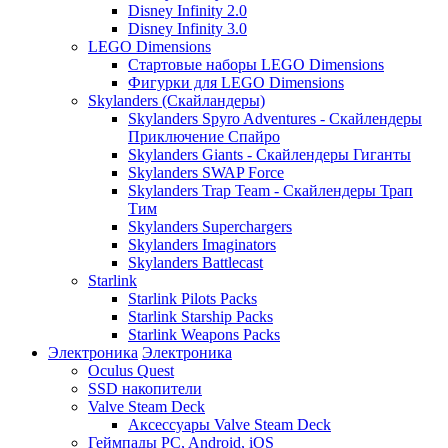
Disney Infinity 2.0
Disney Infinity 3.0
LEGO Dimensions
Стартовые наборы LEGO Dimensions
Фигурки для LEGO Dimensions
Skylanders (Скайландеры)
Skylanders Spyro Adventures - Скайлендеры
Приключение Спайро
Skylanders Giants - Скайлендеры Гиганты
Skylanders SWAP Force
Skylanders Trap Team - Скайлендеры Трап
Тим
Skylanders Superchargers
Skylanders Imaginators
Skylanders Battlecast
Starlink
Starlink Pilots Packs
Starlink Starship Packs
Starlink Weapons Packs
Электроника
Электроника
Oculus Quest
SSD накопители
Valve Steam Deck
Аксессуары Valve Steam Deck
Геймпады PC, Android, iOS