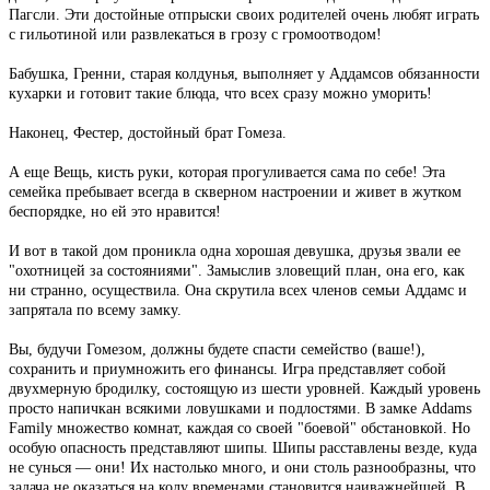
Пагсли. Эти достойные отпрыски своих родителей очень любят играть
с гильотиной или развлекаться в грозу с громоотводом!
Бабушка, Гренни, старая колдунья, выполняет у Аддамсов обязанности
кухарки и готовит такие блюда, что всех сразу можно уморить!
Наконец, Фестер, достойный брат Гомеза.
А еще Вещь, кисть руки, которая прогуливается сама по себе! Эта
семейка пребывает всегда в скверном настроении и живет в жутком
беспорядке, но ей это нравится!
И вот в такой дом проникла одна хорошая девушка, друзья звали ее
"охотницей за состояниями". Замыслив зловещий план, она его, как
ни странно, осуществила. Она скрутила всех членов семьи Аддамс и
запрятала по всему замку.
Вы, будучи Гомезом, должны будете спасти семейство (ваше!),
сохранить и приумножить его финансы. Игра представляет собой
двухмерную бродилку, состоящую из шести уровней. Каждый уровень
просто напичкан всякими ловушками и подлостями. В замке Addams
Family множество комнат, каждая со своей "боевой" обстановкой. Но
особую опасность представляют шипы. Шипы расставлены везде, куда
не сунься — они! Их настолько много, и они столь разнообразны, что
задача не оказаться на колу временами становится наиважнейшей. В