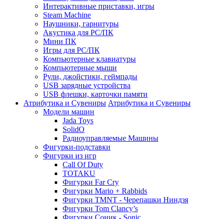
Интерактивные приставки, игры
Steam Machine
Наушники, гарнитуры
Акустика для PC/ПК
Мини ПК
Игры для PC/ПК
Компьютерные клавиатуры
Компьютерные мыши
Рули, джойстики, геймпады
USB зарядные устройства
USB флешки, карточки памяти
Атрибутика и Сувениры
Атрибутика и Сувениры
Модели машин
Jada Toys
SolidO
Радиоуправляемые Машины
Фигурки-подставки
Фигурки из игр
Call Of Duty
TOTAKU
Фигурки Far Cry
Фигурки Mario + Rabbids
Фигурки TMNT - Черепашки Ниндзя
Фигурки Tom Clancy’s
Фигурки Соник - Sonic