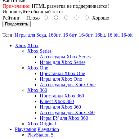
Ваш отзыв
Примечание:
HTML разметка не поддерживается!
Используйте обычный текст.
Рейтинг
Плохо
Хорошо
Продолжить
Теги:
Игры для Sega
,
16бит
,
16 бит
,
16-бит
,
16bit
,
16 bit
,
16-bit
Xbox
Xbox
Xbox Series
Аксессуары Xbox Series
Игры для Xbox Series
Xbox One
Приставки Xbox One
Игры для Xbox One
Аксессуары для Xbox One
Xbox 360
Приставки Xbox 360
Kinect Xbox 360
Игры для Xbox 360
Аксессуары для Xbox 360
Игры БУ для Xbox 360
Xbox Original
Playstation
Playstation
PlayStation 5