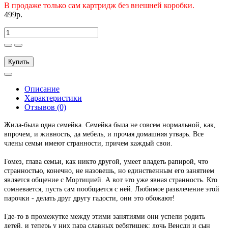
В продаже только сам картридж без внешней коробки.
499р.
Купить
Описание
Характеристики
Отзывов (0)
Жила-была одна семейка. Семейка была не совсем нормальной, как,
впрочем, и живность, да мебель, и прочая домашняя утварь. Все
члены семьи имеют странности, причем каждый свои.
Гомез, глава семьи, как никто другой, умеет владеть рапирой, что
странностью, конечно, не назовешь, но единственным его занятием
является общение с Мортицией. А вот это уже явная странность. Кто
сомневается, пусть сам пообщается с ней. Любимое развлечение этой
парочки - делать друг другу гадости, они это обожают!
Где-то в промежутке между этими занятиями они успели родить
детей, и теперь у них пара славных ребятишек: дочь Венсди и сын