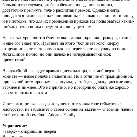
большинстве случаев, чтобы избежать попадания на шипы,
достаточно прыгнуть, точно рассчитав прыжок. Однако иногда
попадаются такие сложные "шипованные" капканы с шипами и внизу,
и на потолке, что для их преодоления приходится пользоваться каким-
нибудь посторонним предметом или существом.
На разных уровнях это будут всякие чашки, кролики, рыцари, птицы
и еще бог знает что. Прыгаете на этого "бог знает кого" сверху
отпружиниваете в сторону и как раз пересекаете ловушку из шипов.
Хотя шипов полно, но они далеко не исчерпывают список
препятствий.
В оружейной вас ждут вращающиеся палицы, в самой верхней
комнате — некое подобие гильотины. Но в отличие от традиционной,
привычной всем простым французам, у этой два движущиеся лезвия,
верхнее и нижнее. Это неприятно, но преодолимо опять же хорошо
рассчитанным прыжком.
И все-таки, резвясь среди ловушек и оттачивая свое геймерское
мастерство, не забывайте о своей основной задаче — спасении членов
этой странной семейки, Addams Family.
Управление:
«вверх» - открывший дверей
В — прыжок.