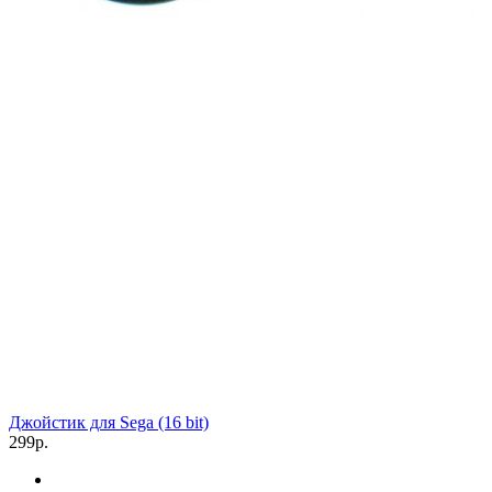
Джойстик для Sega (16 bit)
299р.