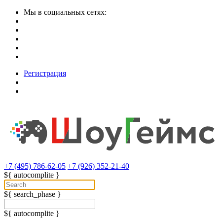
Мы в социальных сетях:
Регистрация
+7 (495) 786-62-05
+7 (926) 352-21-40
${ autocomplite }
${ search_phase }
${ autocomplite }