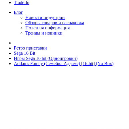
Trade-In
Блог
Новости индустрии
Обзоры товаров и распаковка
Полезная информация
Тренды и новинки
Ретро приставки
Sega 16 Bit
Игры Sega 16 bit (Одноигровки)
Addams Family (Семейка Аддамс) [16-bit] (No Box)