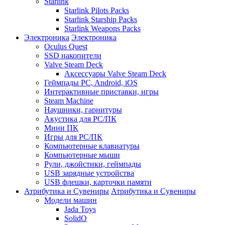
Starlink
Starlink Pilots Packs
Starlink Starship Packs
Starlink Weapons Packs
Электроника
Электроника
Oculus Quest
SSD накопители
Valve Steam Deck
Аксессуары Valve Steam Deck
Геймпады PC, Android, iOS
Интерактивные приставки, игры
Steam Machine
Наушники, гарнитуры
Акустика для PC/ПК
Мини ПК
Игры для PC/ПК
Компьютерные клавиатуры
Компьютерные мыши
Рули, джойстики, геймпады
USB зарядные устройства
USB флешки, карточки памяти
Атрибутика и Сувениры
Атрибутика и Сувениры
Модели машин
Jada Toys
SolidO