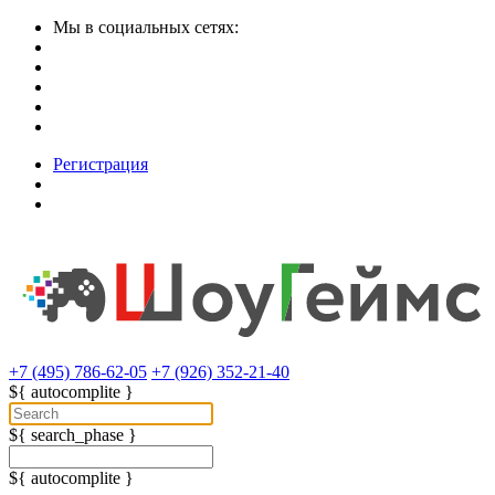
Мы в социальных сетях:
Регистрация
+7 (495) 786-62-05
+7 (926) 352-21-40
${ autocomplite }
${ search_phase }
${ autocomplite }