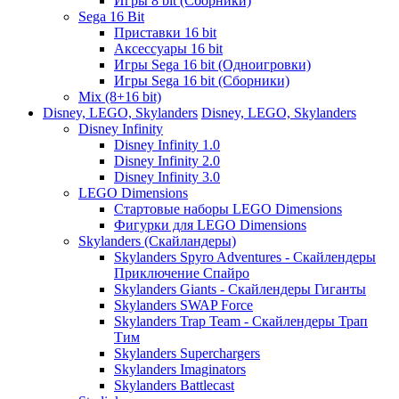
Игры 8 bit (Сборники)
Sega 16 Bit
Приставки 16 bit
Аксессуары 16 bit
Игры Sega 16 bit (Одноигровки)
Игры Sega 16 bit (Сборники)
Mix (8+16 bit)
Disney, LEGO, Skylanders
Disney, LEGO, Skylanders
Disney Infinity
Disney Infinity 1.0
Disney Infinity 2.0
Disney Infinity 3.0
LEGO Dimensions
Стартовые наборы LEGO Dimensions
Фигурки для LEGO Dimensions
Skylanders (Скайландеры)
Skylanders Spyro Adventures - Скайлендеры
Приключение Спайро
Skylanders Giants - Скайлендеры Гиганты
Skylanders SWAP Force
Skylanders Trap Team - Скайлендеры Трап
Тим
Skylanders Superchargers
Skylanders Imaginators
Skylanders Battlecast