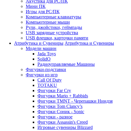
Акустика для PC/ПК
Мини ПК
Игры для PC/ПК
Компьютерные клавиатуры
Компьютерные мыши
Рули, джойстики, геймпады
USB зарядные устройства
USB флешки, карточки памяти
Атрибутика и Сувениры
Атрибутика и Сувениры
Модели машин
Jada Toys
SolidO
Радиоуправляемые Машины
Фигурки-подставки
Фигурки из игр
Call Of Duty
TOTAKU
Фигурки Far Cry
Фигурки Mario + Rabbids
Фигурки TMNT - Черепашки Ниндзя
Фигурки Tom Clancy’s
Фигурки Соник - Sonic
Фигурки - разное
Фигурки Assassin's Creed
Игровые сувениры Blizzard