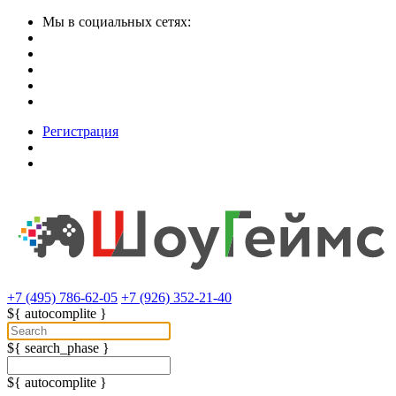
Мы в социальных сетях:
Регистрация
+7 (495) 786-62-05
+7 (926) 352-21-40
${ autocomplite }
${ search_phase }
${ autocomplite }