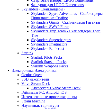
Стартовые наборы LEGO Dimensions
Фигурки для LEGO Dimensions
Skylanders (Скайландеры)
Skylanders Spyro Adventures - Скайлендеры
Приключение Спайро
Skylanders Giants - Скайлендеры Гиганты
Skylanders SWAP Force
Skylanders Trap Team - Скайлендеры Трап
Тим
Skylanders Superchargers
Skylanders Imaginators
Skylanders Battlecast
Starlink
Starlink Pilots Packs
Starlink Starship Packs
Starlink Weapons Packs
Электроника
Электроника
Oculus Quest
SSD накопители
Valve Steam Deck
Аксессуары Valve Steam Deck
Геймпады PC, Android, iOS
Интерактивные приставки, игры
Steam Machine
Наушники, гарнитуры