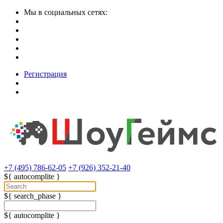
Мы в социальных сетях:
Регистрация
+7 (495) 786-62-05
+7 (926) 352-21-40
${ autocomplite }
${ search_phase }
${ autocomplite }