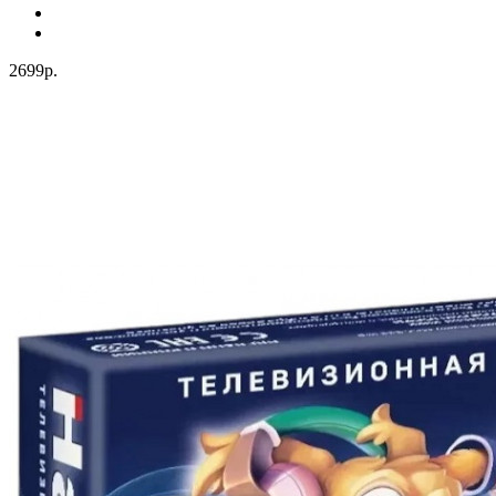
2699р.