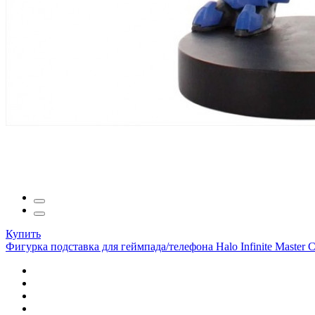
Купить
Фигурка подставка для геймпада/телефона Halo Infinite Master Ch