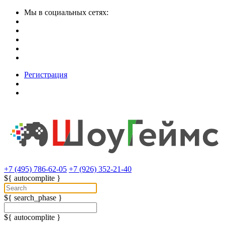
Мы в социальных сетях:
Регистрация
+7 (495) 786-62-05
+7 (926) 352-21-40
${ autocomplite }
${ search_phase }
${ autocomplite }