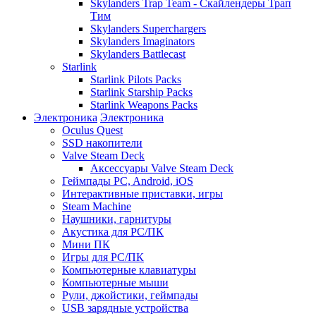
Skylanders Trap Team - Скайлендеры Трап
Тим
Skylanders Superchargers
Skylanders Imaginators
Skylanders Battlecast
Starlink
Starlink Pilots Packs
Starlink Starship Packs
Starlink Weapons Packs
Электроника
Электроника
Oculus Quest
SSD накопители
Valve Steam Deck
Аксессуары Valve Steam Deck
Геймпады PC, Android, iOS
Интерактивные приставки, игры
Steam Machine
Наушники, гарнитуры
Акустика для PC/ПК
Мини ПК
Игры для PC/ПК
Компьютерные клавиатуры
Компьютерные мыши
Рули, джойстики, геймпады
USB зарядные устройства