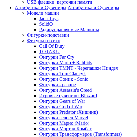
USB флешки, карточки памяти
Атрибутика и Сувениры
Атрибутика и Сувениры
Модели машин
Jada Toys
SolidO
Радиоуправляемые Машины
Фигурки-подставки
Фигурки из игр
Call Of Duty
TOTAKU
Фигурки Far Cry
Фигурки Mario + Rabbids
Фигурки TMNT - Черепашки Ниндзя
Фигурки Tom Clancy’s
Фигурки Соник - Sonic
Фигурки - разное
Фигурки Assassin's Creed
Игровые сувениры Blizzard
Фигурки Gears of War
Фигурки God of War
Фигурки Predator (Хищник)
Фигурки героев Marvel
Фигурки Марио (Mario)
Фигурки Мортал Комбат
Фигурки Трансформеров (Transformers)