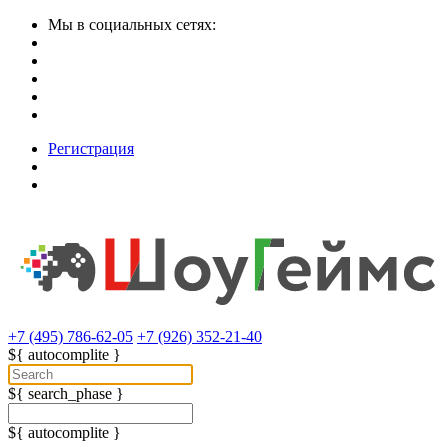
Мы в социальных сетях:
Регистрация
+7 (495) 786-62-05
+7 (926) 352-21-40
${ autocomplite }
${ search_phase }
${ autocomplite }