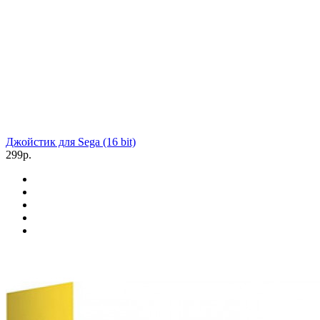
Джойстик для Sega (16 bit)
299р.