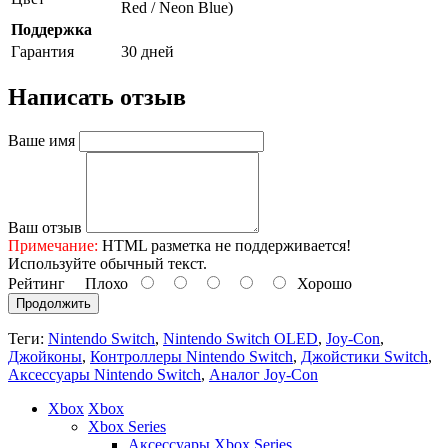
Red / Neon Blue)
Поддержка
Гарантия
30 дней
Написать отзыв
Ваше имя
Ваш отзыв
Примечание:
HTML разметка не поддерживается!
Используйте обычный текст.
Рейтинг
Плохо
Хорошо
Продолжить
Теги:
Nintendo Switch
,
Nintendo Switch OLED
,
Joy-Con
,
Джойконы
,
Контроллеры Nintendo Switch
,
Джойстики Switch
,
Аксессуары Nintendo Switch
,
Аналог Joy-Con
Xbox
Xbox
Xbox Series
Аксессуары Xbox Series