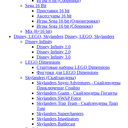
Игры 8 bit (Сборники)
Sega 16 Bit
Приставки 16 bit
Аксессуары 16 bit
Игры Sega 16 bit (Одноигровки)
Игры Sega 16 bit (Сборники)
Mix (8+16 bit)
Disney, LEGO, Skylanders
Disney, LEGO, Skylanders
Disney Infinity
Disney Infinity 1.0
Disney Infinity 2.0
Disney Infinity 3.0
LEGO Dimensions
Стартовые наборы LEGO Dimensions
Фигурки для LEGO Dimensions
Skylanders (Скайландеры)
Skylanders Spyro Adventures - Скайлендеры
Приключение Спайро
Skylanders Giants - Скайлендеры Гиганты
Skylanders SWAP Force
Skylanders Trap Team - Скайлендеры Трап
Тим
Skylanders Superchargers
Skylanders Imaginators
Skylanders Battlecast