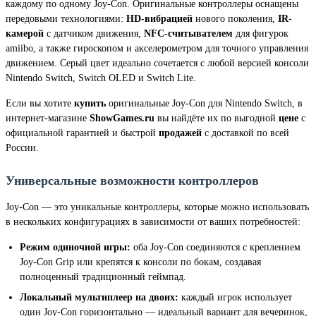
каждому по одному Joy-Con. Оригинальные контроллеры оснащены
передовыми технологиями:
HD-вибрацией
нового поколения,
IR-
камерой
с датчиком движения,
NFC-считывателем
для фигурок
amiibo, а также гироскопом и акселерометром для точного управления
движением. Серый цвет идеально сочетается с любой версией консоли
Nintendo Switch, Switch OLED и Switch Lite.
Если вы хотите
купить
оригинальные Joy-Con для Nintendo Switch, в
интернет-магазине
ShowGames.ru
вы найдёте их по выгодной
цене
с
официальной гарантией и быстрой
продажей
с доставкой по всей
России.
Универсальные возможности контроллеров
Joy-Con — это уникальные контроллеры, которые можно использовать
в нескольких конфигурациях в зависимости от ваших потребностей:
Режим одиночной игры:
оба Joy-Con соединяются с креплением
Joy-Con Grip или крепятся к консоли по бокам, создавая
полноценный традиционный геймпад.
Локальный мультиплеер на двоих:
каждый игрок использует
один Joy-Con горизонтально — идеальный вариант для вечеринок,