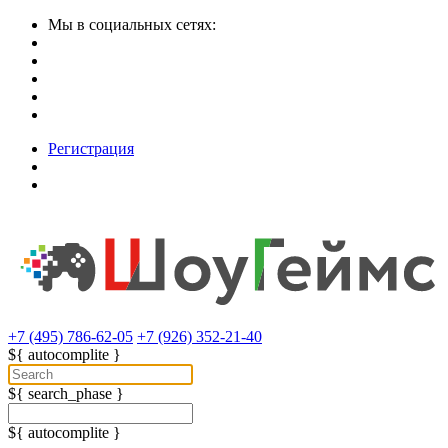
Мы в социальных сетях:
Регистрация
+7 (495) 786-62-05
+7 (926) 352-21-40
${ autocomplite }
${ search_phase }
${ autocomplite }