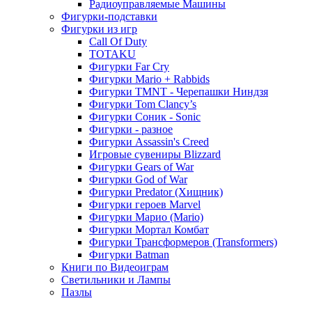
Радиоуправляемые Машины
Фигурки-подставки
Фигурки из игр
Call Of Duty
TOTAKU
Фигурки Far Cry
Фигурки Mario + Rabbids
Фигурки TMNT - Черепашки Ниндзя
Фигурки Tom Clancy’s
Фигурки Соник - Sonic
Фигурки - разное
Фигурки Assassin's Creed
Игровые сувениры Blizzard
Фигурки Gears of War
Фигурки God of War
Фигурки Predator (Хищник)
Фигурки героев Marvel
Фигурки Марио (Mario)
Фигурки Мортал Комбат
Фигурки Трансформеров (Transformers)
Фигурки Batman
Книги по Видеоиграм
Светильники и Лампы
Пазлы