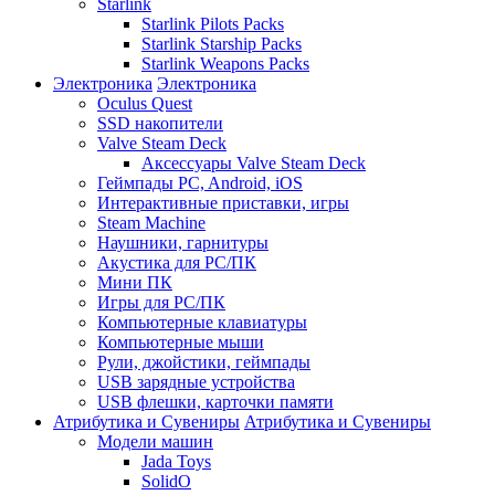
Starlink
Starlink Pilots Packs
Starlink Starship Packs
Starlink Weapons Packs
Электроника
Электроника
Oculus Quest
SSD накопители
Valve Steam Deck
Аксессуары Valve Steam Deck
Геймпады PC, Android, iOS
Интерактивные приставки, игры
Steam Machine
Наушники, гарнитуры
Акустика для PC/ПК
Мини ПК
Игры для PC/ПК
Компьютерные клавиатуры
Компьютерные мыши
Рули, джойстики, геймпады
USB зарядные устройства
USB флешки, карточки памяти
Атрибутика и Сувениры
Атрибутика и Сувениры
Модели машин
Jada Toys
SolidO