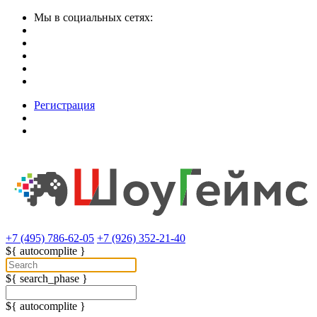
Мы в социальных сетях:
Регистрация
+7 (495) 786-62-05
+7 (926) 352-21-40
${ autocomplite }
${ search_phase }
${ autocomplite }