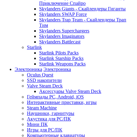
Приключение Спайро
Skylanders Giants - Скайлендеры Гиганты
Skylanders SWAP Force
Skylanders Trap Team - Скайлендеры Трап
Тим
Skylanders Superchargers
Skylanders Imaginators
Skylanders Battlecast
Starlink
Starlink Pilots Packs
Starlink Starship Packs
Starlink Weapons Packs
Электроника
Электроника
Oculus Quest
SSD накопители
Valve Steam Deck
Аксессуары Valve Steam Deck
Геймпады PC, Android, iOS
Интерактивные приставки, игры
Steam Machine
Наушники, гарнитуры
Акустика для PC/ПК
Мини ПК
Игры для PC/ПК
Компьютерные клавиатуры