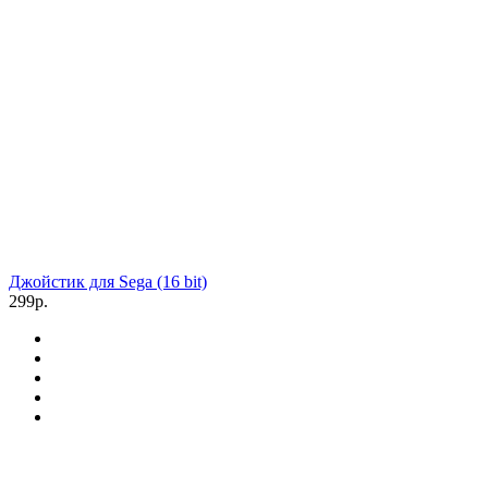
Джойстик для Sega (16 bit)
299р.