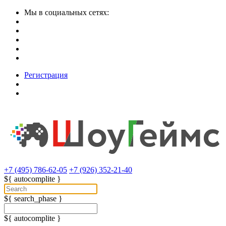
Мы в социальных сетях:
Регистрация
+7 (495) 786-62-05
+7 (926) 352-21-40
${ autocomplite }
${ search_phase }
${ autocomplite }