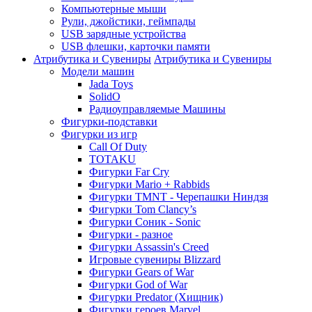
Компьютерные мыши
Рули, джойстики, геймпады
USB зарядные устройства
USB флешки, карточки памяти
Атрибутика и Сувениры
Атрибутика и Сувениры
Модели машин
Jada Toys
SolidO
Радиоуправляемые Машины
Фигурки-подставки
Фигурки из игр
Call Of Duty
TOTAKU
Фигурки Far Cry
Фигурки Mario + Rabbids
Фигурки TMNT - Черепашки Ниндзя
Фигурки Tom Clancy’s
Фигурки Соник - Sonic
Фигурки - разное
Фигурки Assassin's Creed
Игровые сувениры Blizzard
Фигурки Gears of War
Фигурки God of War
Фигурки Predator (Хищник)
Фигурки героев Marvel