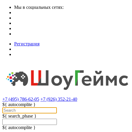
Мы в социальных сетях:
Регистрация
+7 (495) 786-62-05
+7 (926) 352-21-40
${ autocomplite }
${ search_phase }
${ autocomplite }