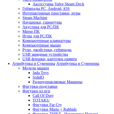
Аксессуары Valve Steam Deck
Геймпады PC, Android, iOS
Интерактивные приставки, игры
Steam Machine
Наушники, гарнитуры
Акустика для PC/ПК
Мини ПК
Игры для PC/ПК
Компьютерные клавиатуры
Компьютерные мыши
Рули, джойстики, геймпады
USB зарядные устройства
USB флешки, карточки памяти
Атрибутика и Сувениры
Атрибутика и Сувениры
Модели машин
Jada Toys
SolidO
Радиоуправляемые Машины
Фигурки-подставки
Фигурки из игр
Call Of Duty
TOTAKU
Фигурки Far Cry
Фигурки Mario + Rabbids
Фигурки TMNT - Черепашки Ниндзя