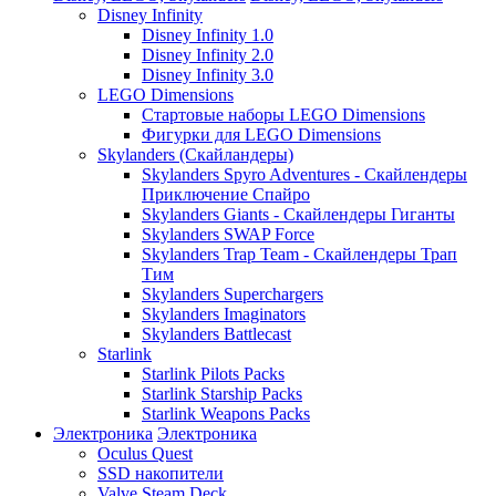
Disney Infinity
Disney Infinity 1.0
Disney Infinity 2.0
Disney Infinity 3.0
LEGO Dimensions
Стартовые наборы LEGO Dimensions
Фигурки для LEGO Dimensions
Skylanders (Скайландеры)
Skylanders Spyro Adventures - Скайлендеры
Приключение Спайро
Skylanders Giants - Скайлендеры Гиганты
Skylanders SWAP Force
Skylanders Trap Team - Скайлендеры Трап
Тим
Skylanders Superchargers
Skylanders Imaginators
Skylanders Battlecast
Starlink
Starlink Pilots Packs
Starlink Starship Packs
Starlink Weapons Packs
Электроника
Электроника
Oculus Quest
SSD накопители
Valve Steam Deck