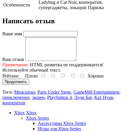
Ladybug и Cat Noir, кооператив,
Особенности
супергаджеты, локации Парижа
Написать отзыв
Ваше имя
Ваш отзыв
Примечание:
HTML разметка не поддерживается!
Используйте обычный текст.
Рейтинг
Плохо
Хорошо
Продолжить
Теги:
Miraculous
,
Paris Under Siege
,
GameMill Entertainment
,
приключение
,
экшен
,
PlayStation 4
,
Леди Баг
,
Кат Нуар
,
кооператив
Xbox
Xbox
Xbox Series
Аксессуары Xbox Series
Игры для Xbox Series