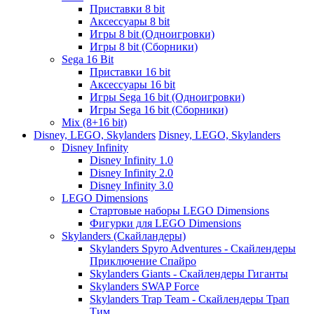
Приставки 8 bit
Аксессуары 8 bit
Игры 8 bit (Одноигровки)
Игры 8 bit (Сборники)
Sega 16 Bit
Приставки 16 bit
Аксессуары 16 bit
Игры Sega 16 bit (Одноигровки)
Игры Sega 16 bit (Сборники)
Mix (8+16 bit)
Disney, LEGO, Skylanders
Disney, LEGO, Skylanders
Disney Infinity
Disney Infinity 1.0
Disney Infinity 2.0
Disney Infinity 3.0
LEGO Dimensions
Стартовые наборы LEGO Dimensions
Фигурки для LEGO Dimensions
Skylanders (Скайландеры)
Skylanders Spyro Adventures - Скайлендеры
Приключение Спайро
Skylanders Giants - Скайлендеры Гиганты
Skylanders SWAP Force
Skylanders Trap Team - Скайлендеры Трап
Тим