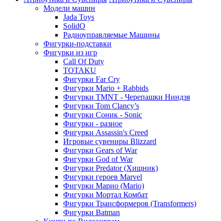
Модели машин
Jada Toys
SolidO
Радиоуправляемые Машины
Фигурки-подставки
Фигурки из игр
Call Of Duty
TOTAKU
Фигурки Far Cry
Фигурки Mario + Rabbids
Фигурки TMNT - Черепашки Ниндзя
Фигурки Tom Clancy’s
Фигурки Соник - Sonic
Фигурки - разное
Фигурки Assassin's Creed
Игровые сувениры Blizzard
Фигурки Gears of War
Фигурки God of War
Фигурки Predator (Хищник)
Фигурки героев Marvel
Фигурки Марио (Mario)
Фигурки Мортал Комбат
Фигурки Трансформеров (Transformers)
Фигурки Batman