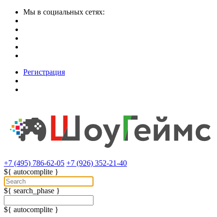
Мы в социальных сетях:
Регистрация
+7 (495) 786-62-05
+7 (926) 352-21-40
${ autocomplite }
${ search_phase }
${ autocomplite }