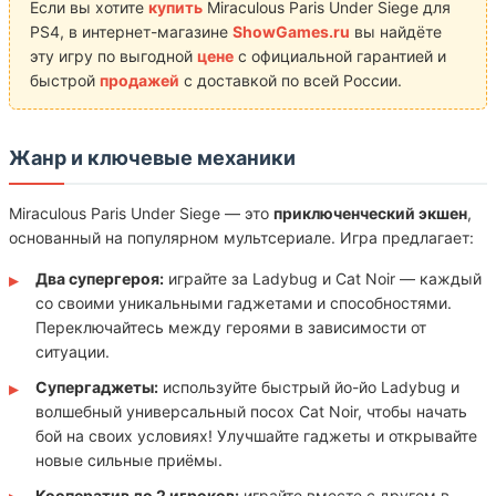
Если вы хотите
купить
Miraculous Paris Under Siege для
PS4, в интернет-магазине
ShowGames.ru
вы найдёте
эту игру по выгодной
цене
с официальной гарантией и
быстрой
продажей
с доставкой по всей России.
Жанр и ключевые механики
Miraculous Paris Under Siege — это
приключенческий экшен
,
основанный на популярном мультсериале. Игра предлагает:
Два супергероя:
играйте за Ladybug и Cat Noir — каждый
со своими уникальными гаджетами и способностями.
Переключайтесь между героями в зависимости от
ситуации.
Супергаджеты:
используйте быстрый йо-йо Ladybug и
волшебный универсальный посох Cat Noir, чтобы начать
бой на своих условиях! Улучшайте гаджеты и открывайте
новые сильные приёмы.
Кооператив до 2 игроков:
играйте вместе с другом в