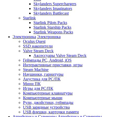
Skylanders Superchargers
Skylanders Imaginators
Skylanders Battlecast
Starlink
Starlink Pilots Packs
Starlink Starship Packs
Starlink Weapons Packs
Электроника
Электроника
Oculus Quest
SSD накопители
Valve Steam Deck
Аксессуары Valve Steam Deck
Геймпады PC, Android, iOS
Интерактивные приставки, игры
Steam Machine
Наушники, гарнитуры
Акустика для PC/ПК
Мини ПК
Игры для PC/ПК
Компьютерные клавиатуры
Компьютерные мыши
Рули, джойстики, геймпады
USB зарядные устройства
USB флешки, карточки памяти
Атрибутика и Сувениры
Атрибутика и Сувениры