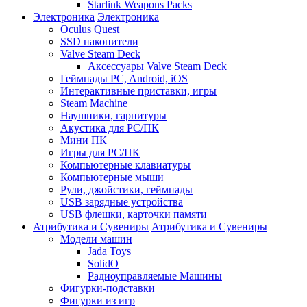
Starlink Weapons Packs
Электроника
Электроника
Oculus Quest
SSD накопители
Valve Steam Deck
Аксессуары Valve Steam Deck
Геймпады PC, Android, iOS
Интерактивные приставки, игры
Steam Machine
Наушники, гарнитуры
Акустика для PC/ПК
Мини ПК
Игры для PC/ПК
Компьютерные клавиатуры
Компьютерные мыши
Рули, джойстики, геймпады
USB зарядные устройства
USB флешки, карточки памяти
Атрибутика и Сувениры
Атрибутика и Сувениры
Модели машин
Jada Toys
SolidO
Радиоуправляемые Машины
Фигурки-подставки
Фигурки из игр