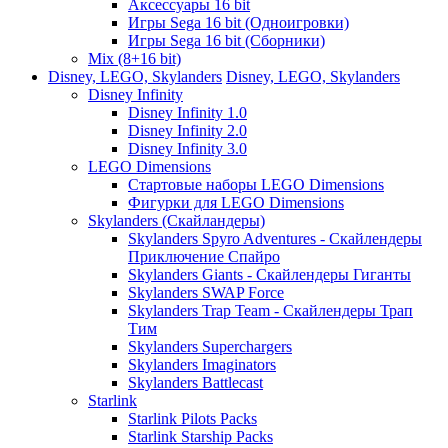
Аксессуары 16 bit
Игры Sega 16 bit (Одноигровки)
Игры Sega 16 bit (Сборники)
Mix (8+16 bit)
Disney, LEGO, Skylanders
Disney, LEGO, Skylanders
Disney Infinity
Disney Infinity 1.0
Disney Infinity 2.0
Disney Infinity 3.0
LEGO Dimensions
Стартовые наборы LEGO Dimensions
Фигурки для LEGO Dimensions
Skylanders (Скайландеры)
Skylanders Spyro Adventures - Скайлендеры
Приключение Спайро
Skylanders Giants - Скайлендеры Гиганты
Skylanders SWAP Force
Skylanders Trap Team - Скайлендеры Трап
Тим
Skylanders Superchargers
Skylanders Imaginators
Skylanders Battlecast
Starlink
Starlink Pilots Packs
Starlink Starship Packs