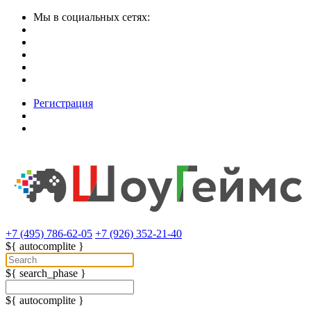
Мы в социальных сетях:
Регистрация
+7 (495) 786-62-05
+7 (926) 352-21-40
${ autocomplite }
${ search_phase }
${ autocomplite }