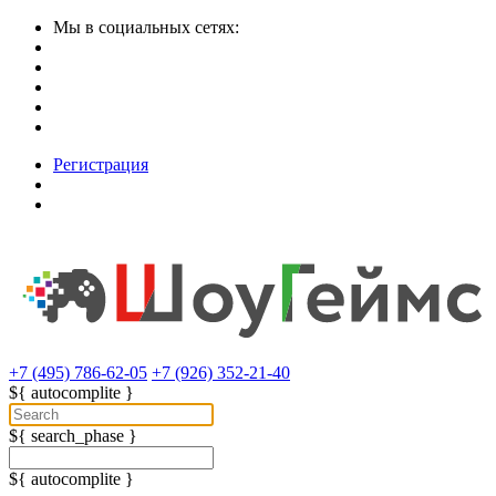
Мы в социальных сетях:
Регистрация
+7 (495) 786-62-05
+7 (926) 352-21-40
${ autocomplite }
${ search_phase }
${ autocomplite }